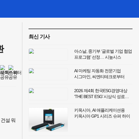
최신 기사
환
아스날, 중기부 ‘글로벌 기업 협업
프로그램’ 선정… 시높시스
코리아와 ‘Ansys HFSS 기반
초저전력 고감도 RF 레이더
AI 마케팅 자동화 전문기업
최적화’ 추진
시그마인, 씨엔티테크로부터
시드 투자 유치
2026 제4회 한국ESG경영대상
‘THE BEST ESG’ 시상식 성료…
ESG 우수사례 27건 선정
키옥시아, AI 애플리케이션용
키옥시아 GP1 시리즈 슈퍼 하이
 건설 워
IOPS SSD 발표