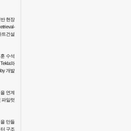
기반 현장
eval-
스마트건설
태훈 수석
ekla와
by 개발
루션을 연계
및 파일럿
정을 만들
부터 구조