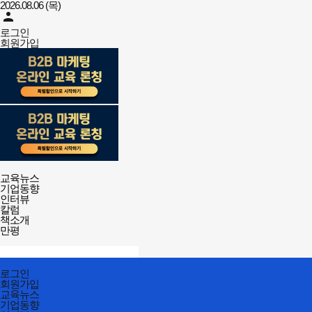
2026.08.06 (목)
person
로그인
회원가입
강사뉴스
전체메뉴
교육뉴스
열기/
기업동향
닫기
인터뷰
칼럼
책소개
만평
검색창
열기/
검색
닫기
전체메뉴
로그인
닫기
회원가입
교육뉴스
기업동향