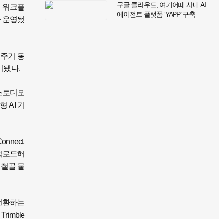
구글 클라우드, 여기어때 사내 AI
털 워크플
에이전트 플랫폼 ‘YAPP’ 구축
가 운영됐
지원… 임직원 손으로 그리는
에이전틱 AI 혁신
애주기 동
시됐다.
리스토디모
성형 AI 기
nect,
에 업로드해
반 철골 물
 전환하는
imble