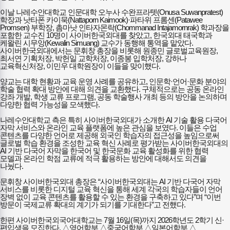
이날 나레수안대학교 인문대학 오누사 수완프라텟(Onusa Suwanpratest)
학장과 낫타폰 카이묵(Nattaporn Kaimook)·파타위 프롬센(Patawee
Promsen) 부학장, 촘마낫 인타자몬락(Chommanad Intajamornrak) 학과장을
포함한 교수진 10명이 사이버한국외대를 찾았고, 한국외대 태국학과
케왈린 시무앙(Kewalin Simuang) 교수가 동행해 통역을 맡았다.
사이버한국외대에서는 문휘창 총장을 비롯해 원종민 글로벌교육원장,
최서연 기획처장, 박헌일 교학처장, 이종봉 입학처장, 강하나
교육혁신처장, 이민우 대학원장이 이들을 맞이했다.
양교는 대학 현황과 교육 운영 사례를 공유하고, 인문학·언어·문화 분야의
학술 협력 확대 방안에 대해 의견을 교환했다. 구체적으로는 공동 온라인
강좌 개발, 학생 교류 프로그램, 공동 학술행사 개최 등의 방안을 논의하며
다양한 협력 가능성을 모색했다.
나레수안대학교 측은 특히 사이버한국외대가 소개한 AI 기술 활용 다국어
자막 서비스와 온라인 교육 플랫폼에 높은 관심을 보였다. 이들은 수업
콘텐츠를 다양한 언어로 제공해 외국인 학습자의 접근성을 높임으로써
글로벌 학습 환경을 조성한 교육 혁신 사례로 평가받는 사이버한국외대의
AI 기반 다국어 자막을 한국어 및 한국문화 교육 활성화를 위한 협력
모델과 온라인 학점 교류에 적극 활용하는 방안에 대해서도 의견을
나눴다.
문휘창 사이버한국외대 총장은 “사이버한국외대는 AI 기반 다국어 자막
서비스를 비롯한 디지털 교육 혁신을 통해 세계 각국의 학습자들이 언어
장벽 없이 교육 콘텐츠를 활용할 수 있는 환경을 구축하고 있다”며 “이번
방문이 국제교류 확대의 계기가 되기를 기대한다”고 전했다.
한편 사이버한국외국어대학교는 7월 16일(목)까지 2026학년도 2학기 신·
편입생을 모집한다. △영어학부 △중국어학부 △일본어학부 △