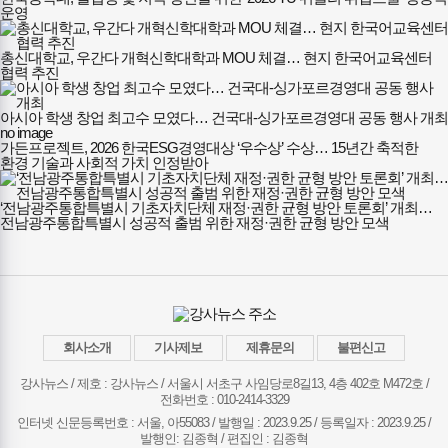
운영
총신대학교, 우간다 개혁신학대학과 MOU 체결… 현지 한국어교육센터
협력 추진
아시아 학생 창업 최고수 모였다… 건국대-싱가포르경영대 공동 행사 개최
no image
가든프로젝트, 2026 한국ESG경영대상 ‘우수상’ 수상… 15년간 축적한
환경 기술과 사회적 가치 인정받아
‘전남광주통합특별시 기초자치단체 재정·권한 균형 방안 토론회’ 개최…
전남광주통합특별시 성공적 출범 위한 재정·권한 균형 방안 모색
회사소개
기사제보
제휴문의
불편신고
강사뉴스 / 제호 : 강사뉴스 /
서울시 서초구 사임당로8길13, 4층 402호 M472호 /
전화번호 : 010-2414-3329
인터넷 신문등록번호 : 서울, 아55083 / 발행일 : 2023.9.25 / 등록일자 : 2023.9.25 /
발행인: 김종혁 / 편집인 : 김종혁