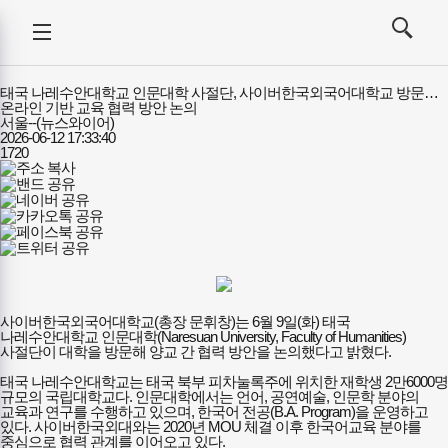
강사뉴스
전체메뉴
검색
메뉴
열기/
열기/
닫기
닫기
태국 나레수안대학교 인문대학 사절단, 사이버한국외국어대학교 방문…
온라인 기반 교육 협력 방안 논의
서울--(뉴스와이어)
2026-06-12 17:33:40
1720
사이버한국외국어대학교(총장 문휘창)는 6월 9일(화) 태국
나레수안대학교 인문대학(Naresuan University, Faculty of Humanities)
사절단이 대학을 방문해 양교 간 협력 방안을 논의했다고 밝혔다.
태국 나레수안대학교는 태국 북부 피차눌록주에 위치한 재학생 2만6000명
규모의 국립대학교다. 인문대학에서는 언어, 공연예술, 인문학 분야의
교육과 연구를 수행하고 있으며, 한국어 전공(B.A. Program)을 운영하고
있다. 사이버한국외대와는 2020년 MOU 체결 이후 한국어교육 분야를
중심으로 협력 관계를 이어오고 있다.