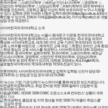
한국어학부 △스페인어학부 △베트남·인도네시아학부 △경영학부 △
산업안전·주택관리학부 △상담심리학부 △K뷰티학부의 10개 학부에서
학생을 모집하며, 고등학교 졸업 이상의 학력 보유자라면 누구나 지원할
수 있다. 입학에 관한 자세한 사항은 입학지원센터(https://go.cufs.ac.kr)에서
확인할 수 있으며, 전화와 이메일(ipsi@cufs.ac.kr), 카카오톡(cufs)으로 개별
상담 또한 제공한다.
사이버한국외국어대학교 소개
사이버한국외국어대학교는 서울시 동대문구 이문동 한국외국어대학교
안에 자리한 4년제 원격대학이다. 사이버한국외대는 국내 유일 외국어
특성화 사이버대학교로, 세계 3위 언어 교육 기관인 한국외대의 외국어
교육 노하우를 바탕으로 △체계적인 교육 과정 △최첨단 온라인 교육 환경
△학생 중심의 교육 서비스를 제공한다. 사이버한국외대 대학 과정에는
영어학부, 중국어학부, 일본어학부, 한국어학부, 스페인어학부, 베트남·
인도네시아학부, 경영학부, 산업안전·주택관리학부, 상담심리학부,
K뷰티학부 등 10개 학부가 있으며, 대학원 과정에는 AI & English학과,
글로벌한국어학과와 TESOL대학원 TESOL전공이 있다.
언론연락처: 사이버한국외국어대학교 입학처 입학팀 신진아 담당 02-
2173-8731 신·편입생 모집 문의 02-2173-2580
이 뉴스는 기업·기관·단체가 뉴스와이어를 통해 배포한 보도자료입니다.
이전글
한국공학대학교, 취업 준비생 위한 ‘2026 릴레이 산업분석 및
직무이해’ 마무리
다음글
OSBC, 제15회 ‘2026 OSBC 오픈소스 & AI 컨퍼런스’ 성황리 개최
최신 기사
한국공학대, 졸업생 및 지역 청년을 위한 ‘2026 TU 위클리 취업스쿨’ 성공적