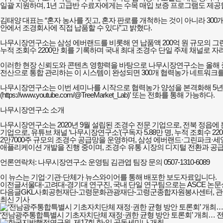
일괄 지원하며, 1년 고급반 수료자에게는 수목 매입 보증 프로그램도 제공
김태양 대표는 “혼자 농사를 짓고, 혼자 판로를 개척하는 것이 아니라 3
안에서 조경회사에 직접 납품할 수 있다”고 밝혔다.
나무시장연구소는 삼성 에버랜드를 비롯해 연 납품액 200억 원 규모의 그린파
누적 조회수 2200만 회를 기록하며 국내 최대 조경수 단일 주제 채널로 자
이러한 현장 신뢰도와 콘텐츠 영향력을 바탕으로 나무시장연구소는 올해 
전산으로 통합 관리하는 이 시스템이 완성되면 300개 협력농가 네트워크를
나무시장연구소는 이번 세미나를 시작으로 협력농가 양성을 본격화해 5년 내
(https://
www.youtube.com/@TreeMarket_Lab)’
또는 전화를 통해 가능하다.
나무시장연구소 소개
나무시장연구소는 2020년 9월 설립된 조경수 전문 기업으로, 전북 정읍에
기업으로, 유튜브 채널 ‘나무시장연구소’(구독자 5.88만 명, 누적 조회수 2
2만7000주 규모의 조경수 공급망을 운영하며, 삼성 에버랜드·그린파크·세
애플리케이션 개발을 진행 중이며, 조경수 유통 시장의 디지털 전환과 공급
언론연락처: 나무시장연구소 운영팀 김관엽 팀장 문의 0507-1310-6089
이 뉴스는 기업·기관·단체가 뉴스와이어를 통해 배포한 보도자료입니다.
이전글
서울대-고려대-경기대 연구진, 국내 단일 연구팀으로는 ASCE 논문
다음글
GKL사회공헌재단-고령문화관광재단-고령군종합자원봉사센터, 관광
최신 기사
‘전남광주통합특별시 기초자치단체 재정·권한 균형 방안 토론회’ 개최… 