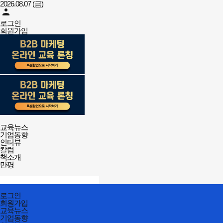
2026.08.07 (금)
person
로그인
회원가입
강사뉴스
전체메뉴
교육뉴스
열기/
기업동향
닫기
인터뷰
칼럼
책소개
만평
검색창
열기/
검색
닫기
전체메뉴
로그인
닫기
회원가입
교육뉴스
기업동향