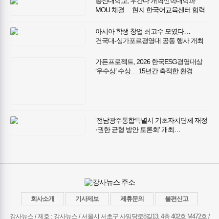
총신대학교, 우간다 개혁신학대학과
MOU 체결… 현지 한국어교육센터 협력
추진
아시아 학생 창업 최고수 모였다…
건국대-싱가포르경영대 공동 행사 개최
가든프로젝트, 2026 한국ESG경영대상
‘우수상’ 수상… 15년간 축적한 환경
기술과 사회적 가치 인정받아
‘전남광주통합특별시 기초자치단체 재정
·권한 균형 방안 토론회’ 개최…
전남광주통합특별시 성공적 출범 위한
재정·권한 균형 방안 모색
회사소개
기사제보
제휴문의
불편신고
강사뉴스 / 제호 : 강사뉴스 /
서울시 서초구 사임당로8길13, 4층 402호 M472호 /