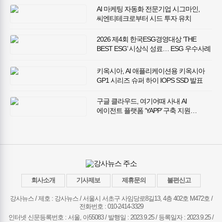
레이더 최적화’ 추진
AI 마케팅 자동화 전문기업 시그마인,
씨엔티테크로부터 시드 투자 유치
2026 제4회 한국ESG경영대상 ‘THE
BEST ESG’ 시상식 성료… ESG 우수사례
27건 선정
키옥시아, AI 애플리케이션용 키옥시아
GP1 시리즈 슈퍼 하이 IOPS SSD 발표
구글 클라우드, 여기어때 사내 AI
에이전트 플랫폼 ‘YAPP’ 구축 지원…
임직원 손으로 그리는 에이전틱 AI 혁신
회사소개
기사제보
제휴문의
불편신고
강사뉴스 / 제호 : 강사뉴스 /
서울시 서초구 사임당로8길13, 4층 402호 M472호 /
전화번호 : 010-2414-3329
인터넷 신문등록번호 : 서울, 아55083 / 발행일 : 2023.9.25 / 등록일자 : 2023.9.25 /