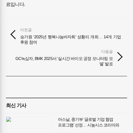
료입니다.
이전글
승가원 ‘2025년 행복나눔바자회’ 성황리 개최… 14개 기업
후원 참여
다음글
GC녹십자, BMK 2025서 ‘실시간 바이오 공정 모니터링 모
델’ 발표
최신 기사
아스날, 중기부 ‘글로벌 기업 협업
프로그램’ 선정… 시높시스 코리아와
‘Ansys HFSS 기반 초저전력 고감도 RF