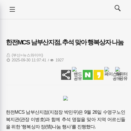
강사뉴스
전체메뉴
검색
메뉴
열기/
열기/
닫기
닫기
한전MCS 남부산지점, 추석 맞아 행복상자 나눔
(부산=뉴스와이어)
2025-09-30 11:07:41
1927
한전MCS 남부산지점(지점장 박민우)은 9월 26일 수영구노인
복지관(관장 이병호)과 함께 추석 명절을 맞아 지역 어르신들
을 위한 ‘행복상자 정(情)나눔 행사’를 진행했다.