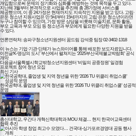
개입함으로써 문제의 장기화와 심화를 예방하는 것에 목적을 두고 있다.
지난해 3월부터 본격적으로 사업을 추진해 총 28가정에 서비스를
제공했으며, 이 중 24가정은 현재까지도 지속적인 지원을 받고 있다. 고립·
은둔 청소년 지원사업은 만 9세부터 19세까지의 고립·은둔 청소년이라면
누구나 참여할 수 있으며, 가정 방문 상담을 비롯해 미술치료, 문화 활동,
부모 교육과 부모 모임 등 청소년과 부모에게 필요한 다양한 지원을 받을
수 있다.
언론연락처: 송파구청소년지원센터 꿈드림 강석중 팀장 02-3402-1318
이 뉴스는 기업·기관·단체가 뉴스와이어를 통해 배포한 보도자료입니다.
이전글
‘K-명상의 도시’ 부산에서 펼쳐지는 ‘2025부산국제불교박람회’ 공식
개막
다음글
서울특별시학교밖청소년지원센터 ‘비밀의 공중정원’ 일경험
프로젝트 참여 청년 모집
최신 기사
한국공학대, 졸업생 및 지역 청년을 위한 ‘2026 TU 위클리 취업스쿨’ 성공적
운영
총신대학교, 우간다 개혁신학대학과 MOU 체결… 현지 한국어교육센터
협력 추진