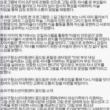
프로그램에 이어 2년 연속 진행된 것으로, 고립·은둔 자녀를 둔 부모들이
자신의 감정을 돌아보고 자녀의 심리·정서적 특성을 이해하며, 미술
작업을 통해 감정 표현과 소통의 방법을 체험했다.
총 4회기로 구성된 본 프로그램은 △길그림으로 보는 나의 자리 돌아보기
△인생그래프 △감정의 하늘 △마음의 안전 공간 그리기 등의 주제로
진행됐으며, 참여자들이 다양한 미술 활동을 통해 자신을 표현하고 서로의
경험을 공유하는 시간으로 구성됐다.
특히 마지막 회기에서는 오일파스텔을 활용한 ‘마음의 안전공간’ 표현
활동과 더불어 서로에게 응원의 편지를 작성하며 따뜻한 마무리를 지었다.
참여자들은 ‘혼자가 아니라는 느낌을 받았다’, ‘그림으로 표현하니 감정이
더 잘 정리됐다’, ‘자녀를 이해하기 위한 내 마음의 준비가 된 것 같다’ 등의
소감을 밝혔다.
송파구청소년지원센터 꿈드림 윤철경 센터장은 “이번 부모 대상
집단미술치료는 고립·은둔 자녀를 이해하는 첫걸음이자 부모 자신의
마음을 살펴보는 귀중한 시간이 됐다”며 “앞으로도 부모와 자녀 모두를
위한 다양한 심리·정서 지원 프로그램을 지속적으로 운영할 계획”이라고
밝혔다.
송파구청소년지원센터 꿈드림은 이번 사후모임을 통해 ‘다시, 마음을 잇다’
참여자 간의 지속적인 교류와 소통의 장을 마련할 예정이다.
송파구청소년지원센터 꿈드림 소개
송파구청소년지원센터 꿈드림은 2024년부터 여성가족부가 지원하는
‘고립·은둔 청소년 지원사업’에 선정돼 고립·은둔 상태에 있는 청소년과 그
가족을 위한 다양한 서비스를 제공하고 있다. ‘고립·은둔 청소년
지원사업’은 청소년기의 고립과 은둔 문제를 조기에 발견하고, 선제적으로