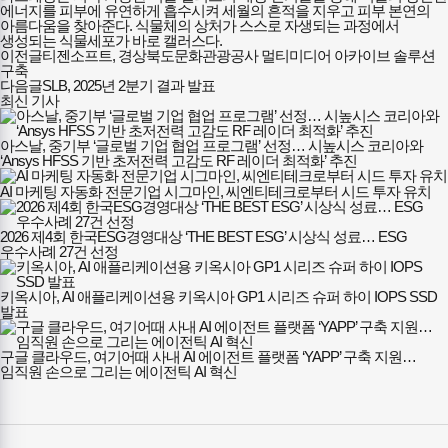
에너지를 피부에 유연하게 흡수시켜 세월의 흔적을 지우고 피부 본연의
아름다움을 찾아준다. 식물체의 상처가 스스로 자생되는 과정에서
생성되는 식물세포가 바로 캘러스다.
이전글
티젠소프트, 경상북도문화관광공사 멀티미디어 아카이브 솔루션
구축
다음글
SLB, 2025년 2분기 결과 발표
최신 기사
아스날, 중기부 ‘글로벌 기업 협업 프로그램’ 선정… 시높시스 코리아와
‘Ansys HFSS 기반 초저전력 고감도 RF 레이더 최적화’ 추진
AI 마케팅 자동화 전문기업 시그마인, 씨엔티테크로부터 시드 투자 유치
2026 제4회 한국ESG경영대상 ‘THE BEST ESG’ 시상식 성료… ESG
우수사례 27건 선정
키옥시아, AI 애플리케이션용 키옥시아 GP1 시리즈 슈퍼 하이 IOPS SSD
발표
구글 클라우드, 여기어때 사내 AI 에이전트 플랫폼 ‘YAPP’ 구축 지원…
임직원 손으로 그리는 에이전틱 AI 혁신