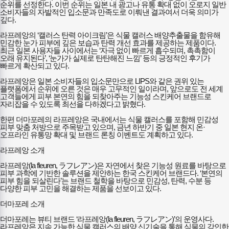
순위를 선정한다. 이번 순위는 일본 내 광고나 유통 확대 없이 오로지 일반
소비자들의 자발적인 입소문과 만족도로 이뤄낸 결과여서 더욱 의미가
깊다.
라프레앙의 ‘캘러스 탄력 아이크림’은 식물 캘러스 배양추출물을 함유해
민감한 눈가 피부에 깊은 보습과 탄력 개선 효과를 제공하는 제품이다.
최근 일본 사용자들 사이에서는 ‘자극 없이 빠르게 흡수되며, 촉촉함이
오래 유지된다’, ‘눈가가 실제로 탄탄해진 느낌’ 등의 긍정적인 후기가
빠르게 확산되고 있다.
라프레앙은 일본 소비자들의 입소문만으로 LIPS와 같은 권위 있는
플랫폼에서 순위에 오른 것은 매우 고무적인 일이라며, 앞으로도 전 세계
고객들에게 피부 본연의 힘을 되찾아주는 기능성 스킨케어 브랜드로
자리잡을 수 있도록 최선을 다하겠다고 밝혔다.
한편 더마포레의 라프레앙은 국내에서는 식물 캘러스를 포함해 민감성
피부 맞춤 처방으로 주목받고 있으며, 금년 하반기 중 일본 현지 온·
오프라인 유통망 확대 및 브랜드 론칭 이벤트도 계획하고 있다.
라프레앙 소개
라프레앙(la fleuren, ラフレアン)은 자연에서 찾은 기능성 원료를 바탕으로
피부 과학에 기반한 솔루션을 제안하는 한국 스킨케어 브랜드다. ‘본연의
피부 힘을 되살린다’는 브랜드 철학을 바탕으로 민감성, 탄력, 수분 등
다양한 피부 고민을 해결하는 제품을 선보이고 있다.
더마포레 소개
더마포레는 뷰티 브랜드 ‘라프레앙(la fleuren, ラフレアン)’의 운영사다.
라프레앙은 지속 가능한 식물 캘러스의 배양 신기술을 통해 식물의 강인한