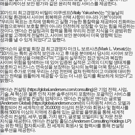
애플리케이션 보안 평가와 같은 윤리적 해킹 서비스를 제공한다.
10가드의 최고경영자 비탈리 야쿠센프(Vitaliy Yakushev)는 “오늘날의
디지털 환경에서 사이버 회복력은 선택 사항이 아니라 기본”이라며
“우리의 목표는 조직에 명확하고 실행 가능한 통찰력을 제공하여 진화하는
위협으로부터 보호할 뿐만 아니라 안전하게 성장할 수 있는 힘을 제공하는
것이다. 앤더슨 컨설팅과의 협력을 통해 우리의 전문 지식을 더 광범위한
글로벌 고객에게 전달하고, 사이버 보안 분야에서 더욱 영향력 있는
성과를 낼 수 있게 되었다”고 말했다.
앤더슨의 글로벌 회장 겸 최고경영자 마크 L. 보르사츠(Mark L. Vorsatz)는
“10가드는 특히 공격적 보안과 사고 후 대응 분야에서 당사의 사이버 보안
역량에 전문성을 더해준다”며 “그들의 실무적인 접근 방식과 복잡한
사이버 위험을 탐색하는 데 있어 입증된 실적은 고객의 디지털 생태계를
보호하고 비즈니스 연속성을 보장하는 당사의 능력을 더욱 향상시킨다.
이들의 추가로 인해 우리는 산업 전반에 걸쳐 탄력적이고 미래에 대비한
보안 전략을 원활하게 제공할 수 있는 더 나은 입지를 확보하게 되었다”고
밝혔다.
앤더슨 컨설팅 (https://global.andersen.com/consulting)은 기업 전략, 사업,
기술, AI 혁신은 물론 인적 자본 솔루션까지 포함하는 포괄적인 서비스를
제공하는 글로벌 컨설팅 업체이다. 앤더슨 컨설팅은 앤더슨 글로벌
(Andersen Global) (https://global.andersen.com/)의 다차원적 서비스 모델과
통합되어 전 세계적으로 20,000명 이상의 전문가와 회원사 및 협력사를
통해 500개 이상의 지역에 진출해 있는 글로벌 플랫폼을 통해 세계적
수준의 컨설팅, 세무, 법률, 가치 평가, 글로벌 모빌리티 및 자문 전문
지식을 제공한다. 앤더슨 컨설팅 홀딩스(Andersen Consulting Holdings LP)
는 유한 책임 합자회사로, 전 세계의 회원사 및 협력사를 통해 컨설팅
솔루션을 제공한다.