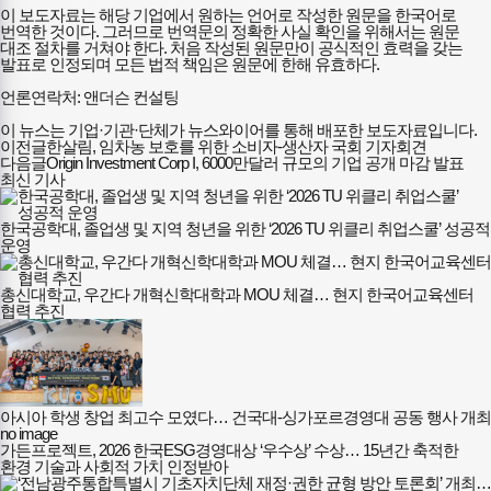
이 보도자료는 해당 기업에서 원하는 언어로 작성한 원문을 한국어로
번역한 것이다. 그러므로 번역문의 정확한 사실 확인을 위해서는 원문
대조 절차를 거쳐야 한다. 처음 작성된 원문만이 공식적인 효력을 갖는
발표로 인정되며 모든 법적 책임은 원문에 한해 유효하다.
언론연락처: 앤더슨 컨설팅
이 뉴스는 기업·기관·단체가 뉴스와이어를 통해 배포한 보도자료입니다.
이전글
한살림, 임차농 보호를 위한 소비자-생산자 국회 기자회견
다음글
Origin Investment Corp I, 6000만달러 규모의 기업 공개 마감 발표
최신 기사
한국공학대, 졸업생 및 지역 청년을 위한 ‘2026 TU 위클리 취업스쿨’ 성공적
운영
총신대학교, 우간다 개혁신학대학과 MOU 체결… 현지 한국어교육센터
협력 추진
아시아 학생 창업 최고수 모였다… 건국대-싱가포르경영대 공동 행사 개최
no image
가든프로젝트, 2026 한국ESG경영대상 ‘우수상’ 수상… 15년간 축적한
환경 기술과 사회적 가치 인정받아