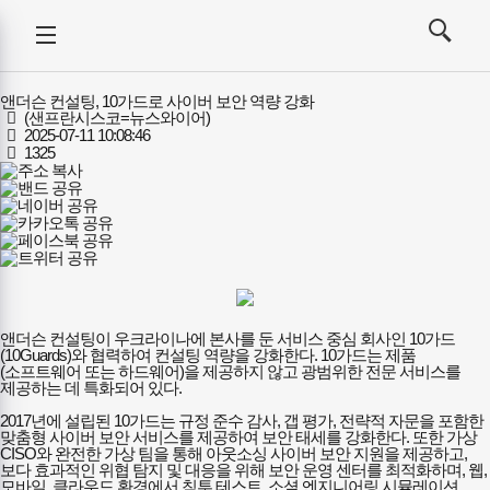
강사뉴스
전체메뉴
검색
메뉴
열기/
열기/
닫기
닫기
앤더슨 컨설팅, 10가드로 사이버 보안 역량 강화
(샌프란시스코=뉴스와이어)
2025-07-11 10:08:46
1325
앤더슨 컨설팅이 우크라이나에 본사를 둔 서비스 중심 회사인 10가드
(10Guards)와 협력하여 컨설팅 역량을 강화한다. 10가드는 제품
(소프트웨어 또는 하드웨어)을 제공하지 않고 광범위한 전문 서비스를
제공하는 데 특화되어 있다.
2017년에 설립된 10가드는 규정 준수 감사, 갭 평가, 전략적 자문을 포함한
맞춤형 사이버 보안 서비스를 제공하여 보안 태세를 강화한다. 또한 가상
CISO와 완전한 가상 팀을 통해 아웃소싱 사이버 보안 지원을 제공하고,
보다 효과적인 위협 탐지 및 대응을 위해 보안 운영 센터를 최적화하며, 웹,
모바일, 클라우드 환경에서 침투 테스트, 소셜 엔지니어링 시뮬레이션,