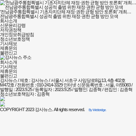
‘전남광주통합특별시 기초자치단체 재정·권한 균형 방안 토론회’ 개최…
전남광주통합특별시 성공적 출범 위한 재정·권한 균형 방안 모색
강사뉴스
회사소개
회사소개
신문윤리강령
및
저작권정책
정책안내
개인정보취급방침
청소년보호정책
기사제보
제휴문의
불편신고
회사소개
기사제보
제휴문의
불편신고
강사뉴스 / 제호 : 강사뉴스 /
서울시 서초구 사임당로8길13, 4층 402호
M472호 / 전화번호 : 010-2414-3329
인터넷 신문등록번호 : 서울, 아55083 /
발행일 : 2023.9.25 / 등록일자 : 2023.9.25 / 발행인: 김종혁 / 편집인 : 김종혁
청소년보호책임자 : 김종혁
COPYRIGHT 2023 강사뉴스. All rights reserved.
By Webbridge.