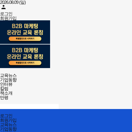
2026.08.09 (일)
person
로그인
회원가입
강사뉴스
전체메뉴
교육뉴스
열기/
기업동향
닫기
인터뷰
칼럼
책소개
만평
검색창
열기/
검색
닫기
전체메뉴
로그인
닫기
회원가입
교육뉴스
기업동향