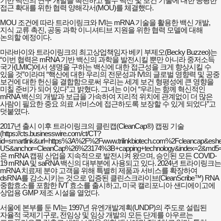
기반 백신의 연구 개발을 촉진하고 필수 백신 및 보건 기술에 대한 공평한
접근 확대를 위한 협력 양해각서(MOU)를 체결했다.
MOU 조건에 따라 트라이링크와 IVI는 mRNA 기술을 활용한 백신 개발,
지식 교류 촉진, 공동 과학 이니셔티브 지원을 위한 협력 모델에 대해
논의할 예정이다.
마라바이와 트라이링크의 최고상업책임자 베키 부제오(Becky Buzzeo)는
“이번 협력은 mRNA 기반 백신의 과학을 발전시킬 뿐만 아니라 중저소득
국가(LMIC)에서 생명을 구하는 백신에 대한 접근성을 크게 향상시킬 수
있을 것”이라며 “핵산에 대한 우리의 전문성과 IVI의 글로벌 영향력 및 공중
보건에 대한 헌신을 결합함으로써 우리는 세계 보건 형평성에 큰 영향을
미칠 준비가 되어 있다”고 밝혔다. 그녀는 이어 “우리는 함께 혁신적인
mRNA 백신의 개발과 보급을 가속하여 지리적 위치에 관계없이 더 많은
사람이 필요한 중요 의료 서비스에 접근하도록 보장할 수 있게 되었다”고
덧붙였다.
2017년 출시 이후 트라이링크의 클린캡(CleanCap®) 캡핑 기술
(https://cts.businesswire.com/ct/CT?
id=smartlink&url=https%3A%2F%2F
www.trilinkbiotech.com%2Fcleancap&es
US&anchor=CleanCap%26%23174%3B+capping+technology&index=2&md5=9
은
mRNA 캡핑 산업을 지속적으로 발전시켜 왔으며, 승인된 모든 COVID-
19 mRNA 및 saRNA 백신의 대부분에 사용되고 있다. 2024년 트라이링크는
mRNA 치료제 분야 고객을 위해 특별히 제품과 서비스를 확장하여
dsRNA를 감소시키는 것으로 입증된 클린스크라이브(CleanScribe™) RNA
중합효소를 포함한 IVT 효소를 출시하고, 미국 캘리포니아 샌디에이고에
상업용 GMP 제조 시설을 열었다.
서울에 본부를 둔 IVI는 1997년 유엔개발계획(UNDP)의 주도로 설립된
자율적 국제기구로, 전임상 및 임상 개발의 모든 단계를 아우르는