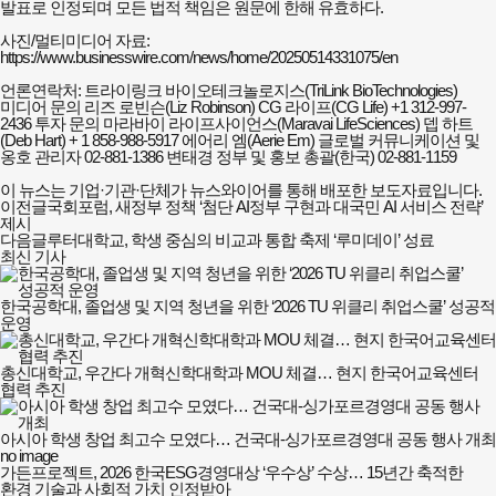
발표로 인정되며 모든 법적 책임은 원문에 한해 유효하다.
사진/멀티미디어 자료:
https://
www.businesswire.com/news/home/20250514331075/en
언론연락처: 트라이링크 바이오테크놀로지스(TriLink BioTechnologies)
미디어 문의 리즈 로빈슨(Liz Robinson) CG 라이프(CG Life) +1 312-997-
2436 투자 문의 마라바이 라이프사이언스(Maravai LifeSciences) 뎁 하트
(Deb Hart) + 1 858-988-5917 에어리 엠(Aerie Em) 글로벌 커뮤니케이션 및
옹호 관리자 02-881-1386 변태경 정부 및 홍보 총괄(한국) 02-881-1159
이 뉴스는 기업·기관·단체가 뉴스와이어를 통해 배포한 보도자료입니다.
이전글
국회포럼, 새정부 정책 ‘첨단 AI정부 구현과 대국민 AI 서비스 전략’
제시
다음글
루터대학교, 학생 중심의 비교과 통합 축제 ‘루미데이’ 성료
최신 기사
한국공학대, 졸업생 및 지역 청년을 위한 ‘2026 TU 위클리 취업스쿨’ 성공적
운영
총신대학교, 우간다 개혁신학대학과 MOU 체결… 현지 한국어교육센터
협력 추진
아시아 학생 창업 최고수 모였다… 건국대-싱가포르경영대 공동 행사 개최
no image
가든프로젝트, 2026 한국ESG경영대상 ‘우수상’ 수상… 15년간 축적한
환경 기술과 사회적 가치 인정받아