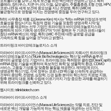
포트폴리오를 갖추고 세계 보건을 위한 백신에만 전념하고 있다. 특히
콜레라, 장티푸스, 치쿤구니야, 이질, 살모넬라, 주혈흡충증, E형 간염, HPV,
코로나19 등 세계 보건에 중요성을 지닌 전염병, 특히 LMIC에
불균형적으로 영향을 미치는 전염병에 중점을 두어 연구하고 있다.
IVI의 사무총장 제롬 김(Jerome Kim) 박사는 “IVI는 mRNA 안정성과 번역
효율성을 향상시키는 독점적 캡핑 기술을 포함한 생명과학 시약 및
서비스를 제공하는 선두 기업인 트라이링크 바이오테크놀로지스와
협력하게 되어 기쁘게 생각한다”며 “이번 협력은 두 기관과 파트너들이
첨단 mRNA 백신의 개발, 특히 LMIC 주민에 대한 글로벌 공급을
가속하도록 힘을 실어줄 것”이라고 밝혔다.
트라이링크 바이오테크놀로지스 소개
마라바이 라이프사이언스(Maravai LifeSciences)의 자회사인 트라이링크
바이오테크놀로지스(TriLink BioTechnologies)는 핵산 및 mRNA 솔루션
분야의 글로벌 선도 기업이다. 트라이링크는 특허받은 클린캡(CleanCap®)
mRNA 캡핑 기술을 비롯하여 독보적인 화학 및 생물학적 환경, CDMO
서비스, 고품질 기성품 및 맞춤형 물질을 제공한다. 제약업계 리더,
생명공학 혁신기업, 각국 정부는 코로나19 백신을 신속하게 공급하는
것부터 종양학, 전염병, 심장학, 신경 질환 분야의 혁신적인 치료법 지원,
향후 팬데믹 대응 계획 수립에 이르기까지 가장 중요한 과제를 해결하기
위해 트라이링크를 신뢰하고 있다.
웹사이트: trilinkbiotech.com
마라바이 라이프사이언스 소개
마라바이 라이프사이언스(Maravai LifeSciences)는 약물 치료, 진단 및
새로운 백신 개발을 가능하게 하는 핵심 제품을 제공하는 선도적인