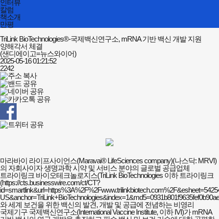
인터뷰
칼럼
책소개
만평
TriLink BioTechnologies®-국제백신연구소, mRNA 기반 백신 개발 지원
양해각서 체결
(샌디에이고=뉴스와이어)
2025-05-16 01:21:52
2242
마라바이 라이프사이언스(Maravai® LifeSciences company)(나스닥: MRVI)
의 자회사이자 생명과학 시약 및 서비스 분야의 글로벌 공급업체
트라이링크 바이오테크놀로지스(TriLink BioTechnologies 이하 트라이링크
(https://cts.businesswire.com/ct/CT?
id=smartlink&url=https%3A%2F%2F
www.trilinkbiotech.com%2F&esheet=542
US&anchor=TriLink+BioTechnologies&index=1&md5=0931b801f9635fef0b90ae
와
세계 보건을 위한 백신의 발견, 개발 및 공급에 전념하는 비영리
국제기구 국제백신연구소(International Vaccine Institute, 이하 IVI)가 mRNA