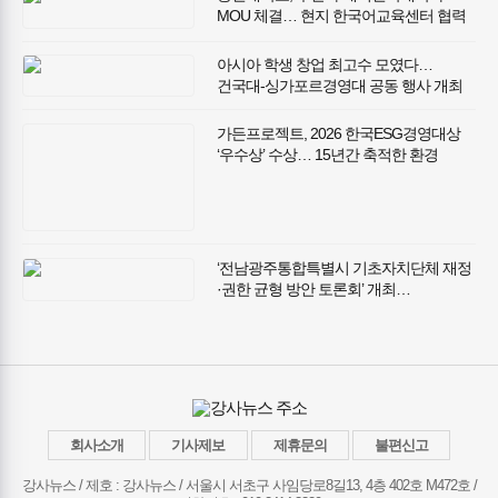
MOU 체결… 현지 한국어교육센터 협력
추진
아시아 학생 창업 최고수 모였다…
건국대-싱가포르경영대 공동 행사 개최
가든프로젝트, 2026 한국ESG경영대상
‘우수상’ 수상… 15년간 축적한 환경
기술과 사회적 가치 인정받아
‘전남광주통합특별시 기초자치단체 재정
·권한 균형 방안 토론회’ 개최…
전남광주통합특별시 성공적 출범 위한
재정·권한 균형 방안 모색
회사소개
기사제보
제휴문의
불편신고
강사뉴스 / 제호 : 강사뉴스 /
서울시 서초구 사임당로8길13, 4층 402호 M472호 /