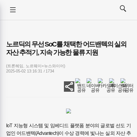
강사뉴스
전체메뉴
검색
메뉴
열기/
열기/
닫기
닫기
노르딕의 무선 SoC를 채택한 어드밴텍의 실외
자산 추적기, 지속 가능한 물류 지원
(트론헤임, 노르웨이=뉴스와이어)
2025-05-02 13:16:31
1734
IoT 지능형 시스템 및 임베디드 플랫폼 분야의 글로벌 선도 기
업인 어드밴텍(Advantech)이 수상 경력에 빛나는 실외 자산 추