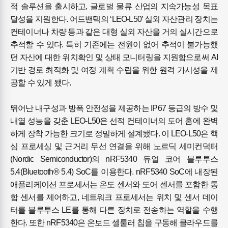
적 솔루션을 출시하고, 글로벌 물류 산업의 지속가능성 목표
달성을 지원한다. 어드밴텍의 ‘LEO-L50’ 실외 자산관리 장치는
컨테이너나 차량 등과 같은 대형 실외 자산을 거의 실시간으로
추적할 수 있다. 특히 기존에는 전원이 없어 추적이 불가능했
던 자산에 대한 위치확인 및 상태 모니터링을 지원함으로써 AI
기반 경로 최적화 및 여정 계획 수립을 위한 원격 가시성을 제
공할 수 있게 됐다.
뛰어난 내구성과 방폭 안전성을 제공하는 IP67 등급의 방수 및
내열 성능을 갖춘 LEO-L50은 선적 컨테이너의 도어 홈에 완벽
하게 장착 가능한 크기로 정밀하게 설계됐다. 이 LEO-L50은 핵
심 프로세싱 및 근거리 무선 연결을 위해 노르딕 세미컨덕터
(Nordic Semiconductor)의 nRF5340 듀얼 코어 블루투스
5.4(Bluetooth® 5.4) SoC를 이용한다. nRF5340 SoC에 내장된
애플리케이션 프로세서는 온도 센서와 도어 센서를 포함한 통
합 센서를 제어하고, 네트워크 프로세서는 위치 및 센서 데이
터를 블루투스 LE를 통해 다른 장치로 전송하는 역할을 수행
한다. 또한 nRF5340은 온보드 셀룰러 칩을 구동해 클라우드를