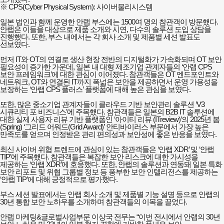
※ CPS(Cyber Physical System): 사이버물리시스템
일본 법인과 함께 운영한 안랩 부스에는 1500여 명의 참관객이 방문했다.
안랩은 이들을 대상으로 제품 소개와 시연, 다수의 솔루션 도입 상담을
진행했다. 또한, 부스 내에서는 각 회사 소개 및 제품별 세션 발표도
선보였다.
먼저 IT와 OT의 연결로 생산 현장 전반의 디지털화가 가속화되며 OT 보안
필요성이 증가한 가운데, 일본 내 대형 제조기업 관계자들의 ‘안랩 CPS
보안 프레임워크’에 대한 관심이 이어졌다. 참관객들은 OT 엔드포인트와
네트워크, OT와 연결된 IT까지 폭넓은 보안을 제공하면서 운영 가용성을
보장하는 ‘안랩 CPS 플러스’ 플랫폼에 대해 높은 관심을 보였다.
또한, 많은 중소기업 관계자들이 클라우드 기반 보안관리 솔루션 ‘V3
시큐리티 포 비즈니스’에 주목했다. 참관객들은 일본의 B2B IT 솔루션에
대한 실제 사용자 리뷰 기반 플랫폼인 ‘아이티 리뷰 (ITreview)’의 2025년 봄
(Spring) ‘그리드 어워드(Grid Award)’ 안티바이러스 부문에서 가장 높은
만족도를 얻으며 인정받은 관리 편의성과 보안성에 좋은 반응을 보였다.
최신 사이버 위협 트렌드에 관심이 있는 참관객들은 ‘안랩 XDR’ 및 ‘안랩
TIP’에 주목했다. 참관객들은 복잡한 보안 리스크에 대한 가시성을
제공하는 ‘안랩 XDR’에 호응했다. 또한, 안랩의 솔루션과 연동돼 일본 특화
보안 리포트 및 위협 그룹별 정보 등 풍부한 보안 인텔리전스를 제공하는
‘안랩 TIP’에 대해 긍정적으로 평가했다.
부스 세션 발표에서는 안랩 회사 소개 및 제품별 기능 설명 등으로 안랩의
30년 통합 보안 노하우를 소개하며 참관객들의 이목을 끌었다.
안랩 마케팅&글로벌사업부문 이상국 전무는 “이번 전시에서 안랩의 30년