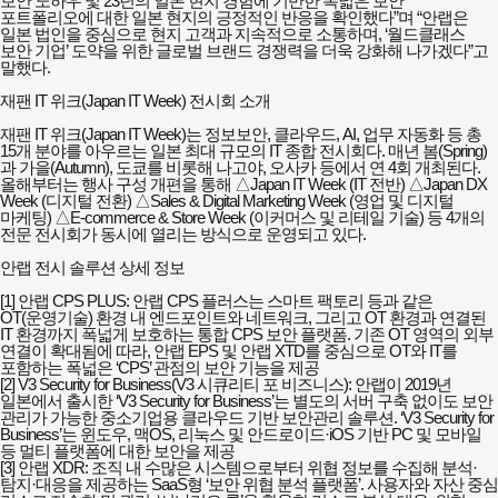
보안 노하우 및 23년의 일본 현지 경험에 기반한 폭넓은 보안
포트폴리오에 대한 일본 현지의 긍정적인 반응을 확인했다”며 “안랩은
일본 법인을 중심으로 현지 고객과 지속적으로 소통하며, ‘월드클래스
보안 기업’ 도약을 위한 글로벌 브랜드 경쟁력을 더욱 강화해 나가겠다”고
말했다.
재팬 IT 위크(Japan IT Week) 전시회 소개
재팬 IT 위크(Japan IT Week)는 정보보안, 클라우드, AI, 업무 자동화 등 총
15개 분야를 아우르는 일본 최대 규모의 IT 종합 전시회다. 매년 봄(Spring)
과 가을(Autumn), 도쿄를 비롯해 나고야, 오사카 등에서 연 4회 개최된다.
올해부터는 행사 구성 개편을 통해 △Japan IT Week (IT 전반) △Japan DX
Week (디지털 전환) △Sales & Digital Marketing Week (영업 및 디지털
마케팅) △E-commerce & Store Week (이커머스 및 리테일 기술) 등 4개의
전문 전시회가 동시에 열리는 방식으로 운영되고 있다.
안랩 전시 솔루션 상세 정보
[1] 안랩 CPS PLUS: 안랩 CPS 플러스는 스마트 팩토리 등과 같은
OT(운영기술) 환경 내 엔드포인트와 네트워크, 그리고 OT 환경과 연결된
IT 환경까지 폭넓게 보호하는 통합 CPS 보안 플랫폼. 기존 OT 영역의 외부
연결이 확대됨에 따라, 안랩 EPS 및 안랩 XTD를 중심으로 OT와 IT를
포함하는 폭넓은 ‘CPS’ 관점의 보안 기능을 제공
[2] V3 Security for Business(V3 시큐리티 포 비즈니스): 안랩이 2019년
일본에서 출시한 ‘V3 Security for Business’는 별도의 서버 구축 없이도 보안
관리가 가능한 중소기업용 클라우드 기반 보안관리 솔루션. ‘V3 Security for
Business’는 윈도우, 맥OS, 리눅스 및 안드로이드·iOS 기반 PC 및 모바일
등 멀티 플랫폼에 대한 보안을 제공
[3] 안랩 XDR: 조직 내 수많은 시스템으로부터 위협 정보를 수집해 분석·
탐지·대응을 제공하는 SaaS형 ‘보안 위협 분석 플랫폼’. 사용자와 자산 중심