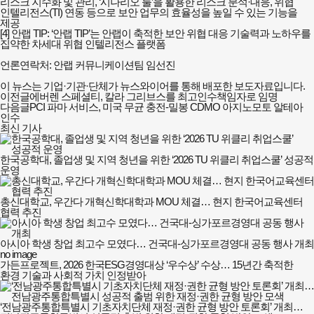
리스크 지수화 및 관리, ‘시나리오 룰’을 활용한 리스크 분석·대응, 위협
인텔리전스(TI) 연동 등으로 보안 업무의 효율성을 높일 수 있는 기능을
제공
[4] 안랩 TIP: ‘안랩 TIP’는 안랩이 축적한 보안 위협 대응 기술력과 노하우를
집약한 차세대 위협 인텔리전스 플랫폼
언론연락처: 안랩 커뮤니케이션팀 임선진
이 뉴스는 기업·기관·단체가 뉴스와이어를 통해 배포한 보도자료입니다.
이전글
에버렌 스페셜티, 칼라 그리브스를 최고인수책임자로 임명
다음글
PCI 파마 서비스, 미국 무균 충전-밀봉 CDMO 아지노모토 알테아
인수
최신 기사
한국공학대, 졸업생 및 지역 청년을 위한 ‘2026 TU 위클리 취업스쿨’ 성공적
운영
총신대학교, 우간다 개혁신학대학과 MOU 체결… 현지 한국어교육센터
협력 추진
아시아 학생 창업 최고수 모였다… 건국대-싱가포르경영대 공동 행사 개최
no image
가든프로젝트, 2026 한국ESG경영대상 ‘우수상’ 수상… 15년간 축적한
환경 기술과 사회적 가치 인정받아
‘전남광주통합특별시 기초자치단체 재정·권한 균형 방안 토론회’ 개최…