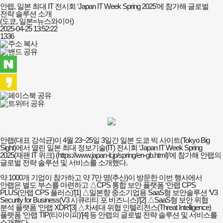
안랩, 일본 최대 IT 전시회 ‘Japan IT Week Spring 2025’에 참가해 글로벌
전략 솔루션 소개
(도쿄, 일본=뉴스와이어)
2025-04-25 13:52:22
1336
안랩(대표 강석균)이 4월 23~25일 3일간 일본 도쿄 빅 사이트(Tokyo Big
Sight)에서 열린 일본 최대 정보기술(IT) 전시회 ‘Japan IT Week Spring
2025(재팬 IT 위크) (https://
www.japan-it.jp/spring/en-gb.html)’에
참가해 안랩의
글로벌 전략 솔루션 및 서비스를 소개했다.
약 1000개 기업이 참가하고 약 7만 명(추산)이 방문한 이번 행사에서
안랩은 별도 부스를 마련하고 △CPS 통합 보안 플랫폼 ‘안랩 CPS
PLUS(안랩 CPS 플러스)’[1] △일본향 중소기업용 SaaS형 보안솔루션 ‘V3
Security for Business(V3 시큐리티 포 비즈니스)’[2] △SaaS형 보안 위협
분석 플랫폼 ‘안랩 XDR’[3] △차세대 위협 인텔리전스(Threat Intelligence)
플랫폼 ‘안랩 TIP(티아이피)’[4] 등 안랩의 글로벌 전략 솔루션 및 서비스를
소개했다.