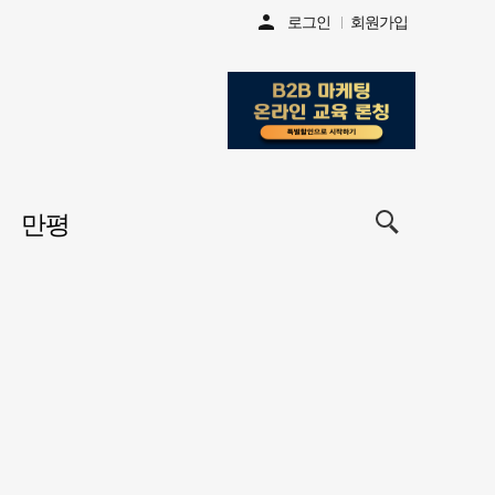
person
로그인
회원가입
검색창
만평
열기/
닫기