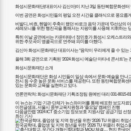
화성시문화재단(대표이사 김신아)이 지난 3일 동탄복합문화센터 반석
이번 공연은 화성시민들의 평일 오전 시간을 클래식으로 풍요롭게 
비발디, 바흐, 헨델이 주축이 됐던 바로크 음악 가운데 ‘G선상의 
세레모니를 위한 행진곡을 통해서는 지팡이를 사용해 지휘하는 당
특히 이날 공연에서는 카운터테너 정민호가 화성시 오케스트라와 호흡
위한 추모곡이 앵콜곡으로 연주돼 의미를 더했다.
김신아 화성시문화재단 대표이사는 “음악이 우리에게 줄 수 있는 
올해 3회 공연으로 기획된 ‘2024 화성시 예술단 마티네 콘서트
화성시문화재단 소개
화성시문화재단은 화성 시민들이 일상 속에서 문화·예술을 만나고 즐
전시 등 수준 높은 문화 서비스를 제공한다. 또한 동탄복합문화센
있는 문화와 교육을 실현하고 있다.
언론연락처: 화성시문화재단 기획조정팀 원예빈 대리 031-8015-8112 문
이 뉴스는 기업·기관·단체가 뉴스와이어를 통해 배포한 보도자료
이전글
샘표, 서울시 중부교육지원청과 ‘즐요일’ 캠페인 진행
다음글
안랩 ‘2024 ICT 중소기업 정보보호 지원사업’ 공급기업 선
최신 기사
한국공학대, 졸업생 및 지역 청년을 위한 ‘2026 TU 위클리 취업스