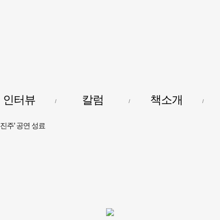
강사뉴스
인터뷰
칼럼
책소개
진주’ 공연 성료