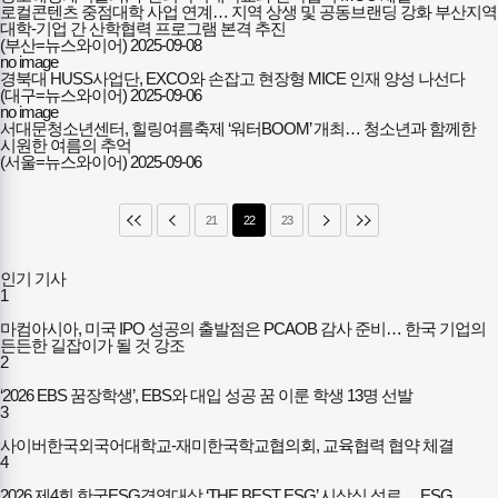
로컬콘텐츠 중점대학 사업 연계… 지역 상생 및 공동브랜딩 강화 부산지역
대학-기업 간 산학협력 프로그램 본격 추진
(부산=뉴스와이어)
2025-09-08
no image
경북대 HUSS사업단, EXCO와 손잡고 현장형 MICE 인재 양성 나선다
(대구=뉴스와이어)
2025-09-06
no image
서대문청소년센터, 힐링여름축제 ‘워터BOOM’ 개최… 청소년과 함께한
시원한 여름의 추억
(서울=뉴스와이어)
2025-09-06
21
22
23
인기 기사
1
마컴아시아, 미국 IPO 성공의 출발점은 PCAOB 감사 준비… 한국 기업의
든든한 길잡이가 될 것 강조
2
‘2026 EBS 꿈장학생’, EBS와 대입 성공 꿈 이룬 학생 13명 선발
3
사이버한국외국어대학교-재미한국학교협의회, 교육협력 협약 체결
4
2026 제4회 한국ESG경영대상 ‘THE BEST ESG’ 시상식 성료… ESG