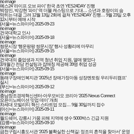
no image
예스24 ‘라이프 오브 파이’ 한국 초연 YES24DAY 진행
박정민, 박강현 ‘파이’ 역 더블 캐스팅으로 기대… 소년과 호랑이의 숨
막히는 대결 그려 12월 13일 2회에 걸쳐 YES24DAY 진행… 9월 23일 오후
12시부터 예매 시작
(서울=뉴스와이어)
2025-09-23
no image
건국대학교 인사
(서울=뉴스와이어)
2025-09-18
no image
쌍문시장 ‘행운팡팡 쌍문시장’ 행사 성황리에 마무리
(서울=뉴스와이어)
2025-09-15
no image
건국대의 졸업생과 지역 청년 취업 지원, 열매 맺었다
3개월간 전담 컨설팅과 잡매칭 제공해 39명 취업 성공
(서울=뉴스와이어)
2025-09-15
no image
동래구장애인복지관 ‘2025년 장애가정아동 성장멘토링 우리두리캠프’
실시
(부산=뉴스와이어)
2025-09-12
no image
충남창조경제혁신센터-아우모비오 코리아 ‘2025 Nexus Connect
오픈이노베이션 밋업 데이’ 개최
차세대 모빌리티 혁신 스타트업 모집… 9월 30일까지 접수
(아산=뉴스와이어)
2025-09-11
no image
월드쉐어, 강릉시 가뭄 피해 지역에 생수 5000박스 긴급 지원
(강릉=뉴스와이어)
2025-09-10
no image
금천구립시흥도서관 ‘2025 불확실한 산책길: 정조의 흔적을 찾아서’ 운영