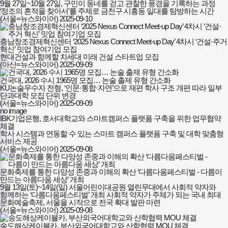
9월 27일~10월 27일, 구민이 동네를 걷고 관찰한 풍경을 기록하는 과정
‘정조의 흔적을 찾아서’를 주제로 금천구 시흥동 일대를 탐방하는 시간
(서울=뉴스와이어)
2025-09-10
충남창조경제혁신센터 ‘2025 Nexus Connect Meet-up Day’ 4차시 ‘건설·주거
혁신’ 밋업 참여기업 모집
현대건설과 함께할 차세대 미래 건설 스타트업 모집
(아산=뉴스와이어)
2025-09-09
건국대, 2026 수시 1965명 모집… 논술 출제 유형 간소화
KU논술우수자 전형, ‘인문·통합·자연’으로 재편 학사 구조 개편 따라 일부
단과대학 모집 단위 변경
(서울=뉴스와이어)
2025-09-09
no image
IBK기업은행, 호서대학교와 스마트캠퍼스 플랫폼 구축을 위한 업무협약
체결
학사 시스템과 연동할 수 있는 스마트 캠퍼스 플랫폼 구축 및 대학 맞춤형
서비스 제공
(서울=뉴스와이어)
2025-09-08
문화축제를 통한 다양성 존중과 이해의 확산 ‘다름다움페스티벌 - 다름이
만드는 아름다움 세상’ 개최
9월 13일(토)~14일(일) 서울어린이대공원 열린무대에서 사회적 약자와
함께하는 ‘다름다움페스티벌’ 개최 사회적 약자가 주체가 되는 국내 최대
문화예술축제, 서울을 시작으로 전국 확대 발판 마련
(서울=뉴스와이어)
2025-09-08
송도해상케이블카, 부산외국어대학교와 산학협력 MOU 체결