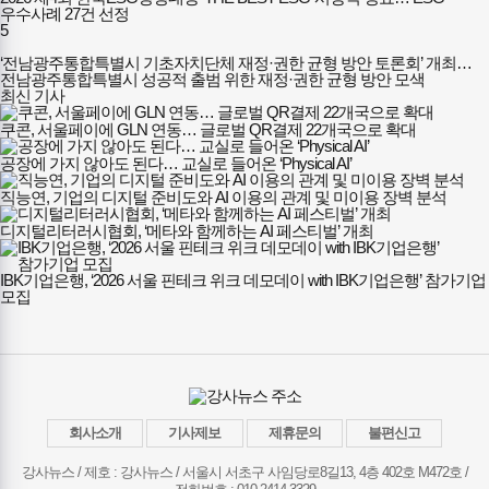
우수사례 27건 선정
5
‘전남광주통합특별시 기초자치단체 재정·권한 균형 방안 토론회’ 개최…
전남광주통합특별시 성공적 출범 위한 재정·권한 균형 방안 모색
최신 기사
쿠콘, 서울페이에 GLN 연동… 글로벌 QR결제 22개국으로 확대
공장에 가지 않아도 된다… 교실로 들어온 ‘Physical AI’
직능연, 기업의 디지털 준비도와 AI 이용의 관계 및 미이용 장벽 분석
디지털리터러시협회, ‘메타와 함께하는 AI 페스티벌’ 개최
IBK기업은행, ‘2026 서울 핀테크 위크 데모데이 with IBK기업은행’ 참가기업
모집
회사소개
기사제보
제휴문의
불편신고
강사뉴스 / 제호 : 강사뉴스 /
서울시 서초구 사임당로8길13, 4층 402호 M472호 /