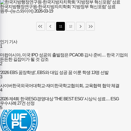
한국지방행정연구원-한국지방자치학회 ‘지방정부 혁신포럼’ 성료
원주--(뉴스와이어)
2026-03-19
11
12
인기 기사
1
마컴아시아, 미국 IPO 성공의 출발점은 PCAOB 감사 준비… 한국 기업의
든든한 길잡이가 될 것 강조
2
‘2026 EBS 꿈장학생’, EBS와 대입 성공 꿈 이룬 학생 13명 선발
3
사이버한국외국어대학교-재미한국학교협의회, 교육협력 협약 체결
4
2026 제4회 한국ESG경영대상 ‘THE BEST ESG’ 시상식 성료… ESG
우수사례 27건 선정
5