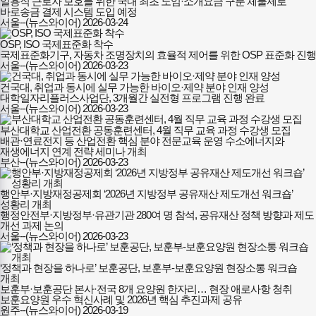
일용직 근로자 보호를 위한 국내 최초 노임·소개요금 구분 체불제로
바로송금 결제 시스템 도입 예정
서울--(뉴스와이어)
2026-03-24
OSP, ISO 국제표준화 착수
국제표준화기구, 자동차 조명장치의 효율적 제어를 위한 OSP 표준화 진행
서울--(뉴스와이어)
2026-03-23
건국대, 취업과 동시에 실무 가능한 바이오·제약 분야 인재 양성
대학일자리플러스사업단, 3개월간 실전형 프로그램 진행 완료
서울--(뉴스와이어)
2026-03-23
부산대학교 산업전환 공동훈련센터, 4월 직무 교육 과정 수강생 모집
배관·연료전지 등 산업전환 핵심 분야 전문교육 운영 수소에너지와
재생에너지 연계 전략 세미나 개최
부산--(뉴스와이어)
2026-03-23
행안부·지방재정공제회 ‘2026년 지방정부 공유재산 제도개선 워크숍’
성황리 개최
행정안전부·지방정부·유관기관 280여 명 참석, 공유재산 정책 방향과 제도
개선 과제 논의
서울--(뉴스와이어)
2026-03-23
‘정책과 현장을 하나로’ 보훈공단, 보훈부-보훈요양원 현장소통 워크숍
개최
보훈부·보훈공단 본사·전국 8개 요양원 한자리… 현장 애로사항 청취
보훈요양원 우수 혁신사례 및 2026년 핵심 추진과제 공유
원주--(뉴스와이어)
2026-03-19