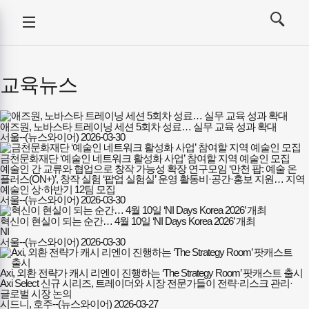
강사뉴스
전체메뉴
검색
메뉴
열기/
열기/
닫기
닫기
교육뉴스
애즈원, 노바스타 트레이닝 세션 5회차 성료… 실무 교육 성과 확대
서울--(뉴스와이어)
2026-03-30
금천문화재단 ‘예술인 네트워크 활성화 사업’ 참여할 지역 예술인 모집
예술인 간 교류와 협업으로 창작 가능성 확장 연구모임 ‘만천 팝: 예술 온
플러스(ON+)’, 창작 실험 ‘팝업 실험실’ 운영 활동비·공간·홍보 지원… 지역
예술인 상·하반기 12팀 모집
서울--(뉴스와이어)
2026-03-30
혁신이 현실이 되는 순간… 4월 10일 ‘NI Days Korea 2026’ 개최
NI
서울--(뉴스와이어)
2026-03-30
Axi, 외환 전략가 캐시 리엔이 진행하는 ‘The Strategy Room’ 팟캐스트 출시
Axi Select 신규 시리즈, 트레이더와 시장 전문가들이 전략·리스크 관리·
글로벌 시장 논의
시드니, 호주--(뉴스와이어)
2026-03-27