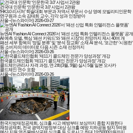
건국대 인문학 ‘인문한국 3.0’ 사업서 2관왕
‘HK3.0 리서처’ 학술대회 부문과 저역서 부문서 수상 영예 모빌리티인문학
연구원과 소속 김태희 교수, 각각 성과 인정받아
서울--(뉴스와이어)
2026-03-27
뉴엔AI ‘Fashion AI Connect 2026’서 ‘패션 산업 특화 인텔리전스 플랫폼’ 공개
AI 예측 모델, 핵심 ‘패션 키워드’와 ‘패션 시장’의 전망까지 제시 40여 개
패션 세부 항목의 ‘정밀 분류’ 및 ‘분석 정교화’ 소재 AI 분석, ‘포근한’·‘시원한’
등 소비자의 데이터로 다음 시즌 소재 선정까지
서울--(뉴스와이어)
2026-03-26
한국콜드체인협회 ‘제11기 콜드체인 전문가 양성과정’ 개강
콜드체인관리사 자격 과정, 연 2회(3월, 9월) 실시 5월 일본 오사카
콜드체인 연수 포함
서울--(뉴스와이어)
2026-03-26
한국지방재정공제회, 싱크홀 사고 예방부터 보상까지 종합 지원한다
재정공제회, 전국 광역지방정부 대상 싱크홀 예방 지하공동 탐지 5억원
예산 지원 영조물배상공제 싱크홀 등 도로사고 최대 1억5000만원까지