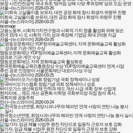
보장 시민안전공제 국내 최초 ‘땅꺼짐 상해 사망·후유장해’ 담보 도입·운영
서울--(뉴스와이어)
2026-03-26
이희숙 고살풀이춤 보유자, 대전 공장 화재 참사 희생자 위령무 진행
서울--(뉴스와이어)
2026-03-25
no image
고용노동부, 사회적가치연구원과 사회적 가치 창출 활성화 위해 맞손
전국 15개 시·도 사회적 가치 성과 측정해 기업당 최대 1억원 지급
서울--(뉴스와이어)
2026-03-25
영등포문화재단 YDP창의예술교육센터, 지역 문화예술교육 활성화
성과로 기관·개인 수상
영등포문화재단, 지역 문화예술교육 활성화로
한국문화예술교육진흥원장상 수상 YDP창의예술교육센터 연계 사업
추진 공로 인정받아 서울문화재단 대표이사상 수상
서울--(뉴스와이어)
2026-03-25
한국바이오가스협회 창립기념 국회 정책세미나 성료
바이오가스 생산목표제 안착과 제도 개선 시급 국회·정부·산업계
한자리에… 제도 개선 공론화 이학영 국회부의장 직접 참석 축사,
국회의원 공동주최
안산--(뉴스와이어)
2026-03-24
한국청소년연맹, 희망사과나무와 해피빈 연계 사랑의 연탄 나눔 봉사 실시
서울--(뉴스와이어)
2026-03-24
일가자, 임금 체불 사업주 원천 차단으로 일용직 근로자 보호 강화