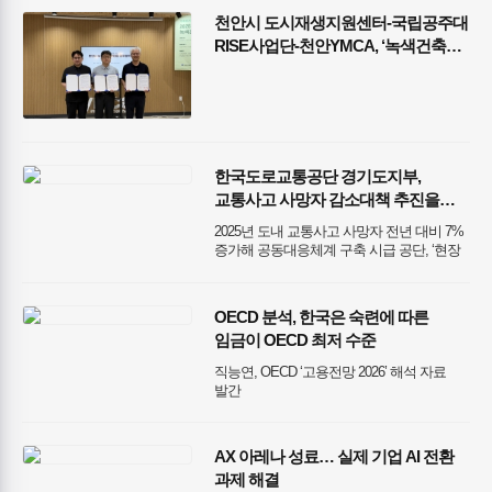
천안시 도시재생지원센터-국립공주대
RISE사업단-천안YMCA, ‘녹색건축
탄소중립 실천’ 3자 업무협약 체결
한국도로교통공단 경기도지부,
교통사고 사망자 감소대책 추진을
위한 킥오프 회의 개최
2025년 도내 교통사고 사망자 전년 대비 7%
증가해 공동대응체계 구축 시급 공단, ‘현장
맞춤형 교통사고 감소대책 적극 추진할 것’
OECD 분석, 한국은 숙련에 따른
임금이 OECD 최저 수준
직능연, OECD ‘고용전망 2026’ 해석 자료
발간
AX 아레나 성료… 실제 기업 AI 전환
과제 해결