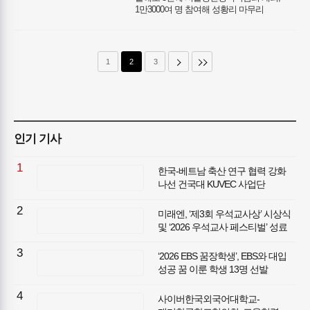
1만3000여 명 참여해 성황리 마무리
청년정책 수혜자가 현직자 멘토로 37명
참여, 소그룹 멘토링 진행 취업·창업·주거·
금융 등 서울시 대표 청년정책 15개 사업
상담부터 즉석 신청까지 원스톱 지원
1
2
3
홍춘욱, 장동선, 김민철 등 분야별 전문가
성장 특강과 다채로운 커리어 토크쇼로 호응
인기 기사
1
한국-베트남 축산 연구 협력 강화
나선 건국대 KUVEC 사업단
2
미래엔, ‘제3회 우석교사상’ 시상식
및 ‘2026 우석교사 페스티벌’ 성료
3
‘2026 EBS 꿈장학생’, EBS와 대입
성공 꿈 이룬 학생 13명 선발
4
사이버한국외국어대학교-