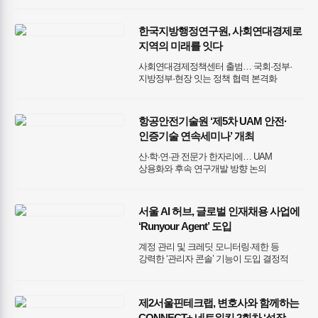
한국지방행정연구원, 사회연대경제로
지역의 미래를 잇다
사회연대경제정책센터 출범… 국회·정부·
지방정부·현장 잇는 정책 협력 본격화
항공안전기술원 ‘제5차 UAM 안전·
인증기술 연속세미나’ 개최
산·학·연·관 전문가 한자리에… UAM
상용화와 후속 연구개발 방향 논의
서울 AI 허브, 글로벌 인재채용 사업에
‘Runyour Agent’ 도입
계정 관리 및 크레딧 모니터링·제한 등
강력한 ‘관리자 콘솔’ 기능이 도입 결정적
요인 다양한 글로벌 AI 모델을 단일
환경에서 제공… 업무 생산성과 예산 관리
효율성 극대화
제2서울핀테크랩, 변호사와 함께하는
CONNECT+ 네트워킹 2회차 ‘성장의