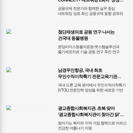
방향을 그리다’ 성황리 개최
금융규제 전문가와 함께한 실무 중심
네트워킹 성료 최신 금융규제 동향 공유와
맞춤형 멘토링으로 기업 애로 해소 지원
첨단재생의료 공동 연구 나서는
건국대 동물병원
분당리더스동물의료원·벳스템솔루션과
줄기세포치료 기술 공동 연구 추진 연구·
임상·기술 결합해 반려동물 첨단재생의료
표준화 및 치료 기술 고도화
남경무인항공, 국내 최초
무인수직이착륙기 전문교육기관
지정… VTOL 전문인력 양성 본격화
국내 드론 교육 분야에서 무인수직이착륙기
(VTOL) 전문인력 양성을 위한 새로운 기반
마련
광교종합사회복지관, 초복 맞아
‘광교종합사회복지관이 찾아간 닭’
행사 성료
찾아가는 복지와 지역 거점 협력으로 어르신
건강한 여름나기 지원