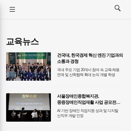
강사뉴스
전체메뉴
검색
메뉴
열기/
열기/
닫기
닫기
교육뉴스
건국대, 한국경제 혁신 엔진 기업과의
소통과 경청
국내 주요 기업 20개사 참여 속 교육-채용
연계 및 산학협력 확대 논의 개별 학생
맞춤형 학사 제도 및 취·창업 주요성과
공유하고 기업 수요 직접 청취
서울장애인종합복지관,
중증장애인직업재활 사업 공모전
최우수상 수상
AI 기반 장애인 직업지원 성과 및 디지털
신직무 개발 인정