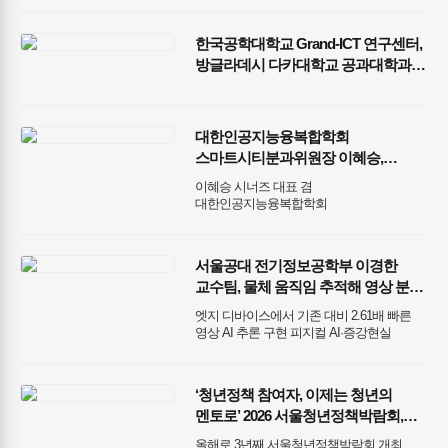
한국공학대학교 Grand-ICT 연구센터,
방글라데시 다카대학교 공과대학과
국제 공동연구 협력 MOU 체결
대한인공지능융복합학회
스마트시티분과위원장 이혜승,
신한금융그룹·행정안전부
이혜승 시너즈 대표 겸
‘사회연대경제 임팩트업 프로젝트’
대한인공지능융복합학회
선정
스마트시티분과위원장, AI 스포츠 기술로
스포츠 복지 사각지대 해소 나서
서울공대 전기정보공학부 이경한
교수팀, 물체 움직임 추적해 영상 분석
속도 높인 AI 시스템 ‘Ouroboros’ 개발
엣지 디바이스에서 기존 대비 2.61배 빠른
영상 AI 추론 구현 피지컬 AI·증강현실
분야서 실시간 영상 AI 상용화 앞당길 전망
모바일 시스템 분야 최고 권위 학술대회
ACM MobiSys 발표
‘청년정책 참여자, 이제는 청년의
멘토로’ 2026 서울청년정책박람회,
DDP에서 이틀간의 여정 마무리
올해로 3년째 서울청년정책박람회 개최,