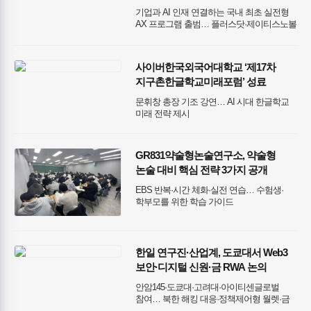
기업과 AI 인재 연결하는 국내 최초 실전형
AX 프로그램 출범… 플러스닷·제이티스노볼
공동 주최
사이버한국외국어대학교 ‘제17차
지구촌한글학교미래포럼’ 성료
문휘창 총장 기조 강연… AI 시대 한글학교
미래 전략 제시
GR831약술형논술연구소, 약술형
논술 대비 핵심 전략 3가지 공개
EBS 반복·시간 체화·실전 연습… 수험생·
학부모를 위한 학습 가이드
한일 연구진·산업계, 도쿄대서 Web3
보안·디지털 신원·금 RWA 논의
안암145·도쿄대·고려대·아이티센글로벌
참여… 북한 해킹 대응·정책제어형 월렛·금
RWA 등 공동연구 추진