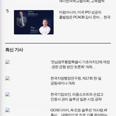
재미한국학교협의회, 교육협력
협약 체결
5
마컴아시아, 미국 IPO 성공의
출발점은 PCAOB 감사 준비… 한국
기업의 든든한 길잡이가 될 것 강조
최신 기사
‘전남광주통합특별시 기초자치단체 재정
·권한 균형 방안 토론회’ 개최…
전남광주통합특별시 성공적 출범 위한
재정·권한 균형 방안 모색
한국지방행정연구원, 제17회 한·일
공동세미나 개최
한국기업보안, 라움소프트와 손잡고
인증서 관리 솔루션 일본 시장 공략
GC메디아이, AI 진료 솔루션 ‘의사랑 AI’
출시… 대화만으로 진료 기록 완성하는