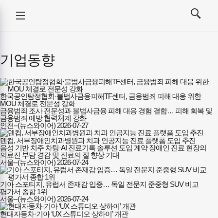
강사뉴스
전체메뉴
검색
메뉴
열기/
열기/
닫기
닫기
기업동향
한국공인탐정협회·불법사금융피해TF센터, 금융범죄 피해 대응 위한
MOU 체결로 전문성 강화
금융범죄 조사 전문성과 불법사금융 피해 대응 경험 결합… 피해 회복 및
금융범죄 예방 협력체계 강화
인천--(뉴스와이어)
2026-07-27
덴컴, 서부장애인치과병원과 치과 인공지능 진료 플랫폼 도입 추진
음성 기반 치주 차팅·AI 진료기록 솔루션 도입 계약 장애인 진료 현장의
의료진 부담 경감 및 진료의 질 향상 기대
서울--(뉴스와이어)
2026-07-24
기아 스포티지, 유럽서 존재감 입증… 독일 전문지 준중형 SUV 비교
평가서 종합 1위
서울--(뉴스와이어)
2026-07-24
현대자동차·기아 ‘UX 스튜디오 상하이’ 개관