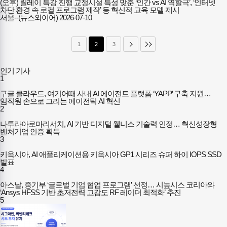
(오후) 릴레이 특강 진행 교정시설 특성 맞춘 ‘인간 vs AI 역할극’, ‘인터넷
차단 환경 속 로컬 프로그램 제작’ 등 혁신적 교육 모델 제시
서울--(뉴스와이어)
2026-07-10
1
2
3
인기 기사
1
구글 클라우드, 여기어때 사내 AI 에이전트 플랫폼 ‘YAPP’ 구축 지원…
임직원 손으로 그리는 에이전틱 AI 혁신
2
나투라아로마리서치, AI 기반 디지털 웰니스 기술력 인정… 혁신성장형
벤처기업 인증 획득
3
키옥시아, AI 애플리케이션용 키옥시아 GP1 시리즈 슈퍼 하이 IOPS SSD
발표
4
아스날, 중기부 ‘글로벌 기업 협업 프로그램’ 선정… 시높시스 코리아와
‘Ansys HFSS 기반 초저전력 고감도 RF 레이더 최적화’ 추진
5