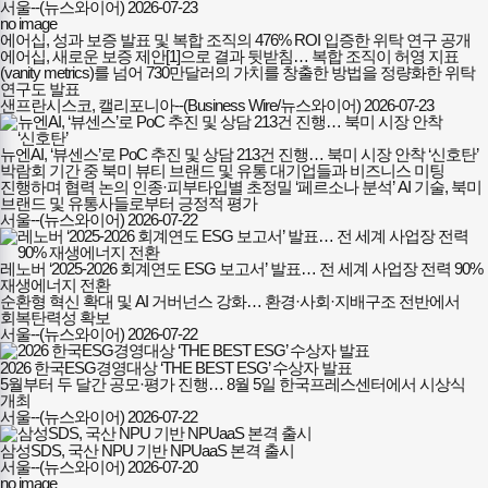
서울--(뉴스와이어)
2026-07-23
no image
에어십, 성과 보증 발표 및 복합 조직의 476% ROI 입증한 위탁 연구 공개
에어십, 새로운 보증 제안[1]으로 결과 뒷받침… 복합 조직이 허영 지표
(vanity metrics)를 넘어 730만달러의 가치를 창출한 방법을 정량화한 위탁
연구도 발표
샌프란시스코, 캘리포니아--(Business Wire/뉴스와이어)
2026-07-23
뉴엔AI, ‘뷰센스’로 PoC 추진 및 상담 213건 진행… 북미 시장 안착 ‘신호탄’
박람회 기간 중 북미 뷰티 브랜드 및 유통 대기업들과 비즈니스 미팅
진행하며 협력 논의 인종·피부타입별 초정밀 ‘페르소나 분석’ AI 기술, 북미
브랜드 및 유통사들로부터 긍정적 평가
서울--(뉴스와이어)
2026-07-22
레노버 ‘2025-2026 회계연도 ESG 보고서’ 발표… 전 세계 사업장 전력 90%
재생에너지 전환
순환형 혁신 확대 및 AI 거버넌스 강화… 환경·사회·지배구조 전반에서
회복탄력성 확보
서울--(뉴스와이어)
2026-07-22
2026 한국ESG경영대상 ‘THE BEST ESG’ 수상자 발표
5월부터 두 달간 공모·평가 진행… 8월 5일 한국프레스센터에서 시상식
개최
서울--(뉴스와이어)
2026-07-22
삼성SDS, 국산 NPU 기반 NPUaaS 본격 출시
서울--(뉴스와이어)
2026-07-20
no image