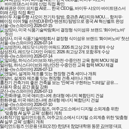
AI 패권은 이미 피지컬 AI로… 한국 CEO들, 바이두·샤오미·바이트댄스서
미래 산업 직접 확인
바이두 자율주행·샤오미 전기차 탐방, 중관촌 AI단지와 MOU… 항저우·
베이징 이어 9월 선전(DJI·BYD·텐센트) 탐방으로 중국 AI 혁신벨트 완성
서울--(뉴스와이어)
2026-07-15
삼양사, 미국 식품기술박람회서 결정형 식이섬유 브랜드 ‘화이버노바’ 첫선
서울--(뉴스와이어)
2026-07-14
삼성전자, 레드닷 디자인 어워드 2026 최고상 2개 포함 8개 수상
수원--(뉴스와이어)
2026-07-14
알파팀, 하식스다이브와 재난안전·수중안전 교육 협력 MOU 체결
서울--(뉴스와이어)
2026-07-13
엔알비, 설계와 제조를 잇는 현장형 건축 세미나 개최
홍찬기 건축가의 좋은 건축을 보는 ‘안목’과 구현하는 ‘디테일’ 공유…
사용자 중심 공간 품질 강화
군산--(뉴스와이어)
2026-07-13
한화큐셀, 미국 애리조나에 초대형 에너지 복합단지 건설
서울--(뉴스와이어)
2026-07-10
사회적기업 밀리언드림즈, 여주교도소에서 디지털 소외계층 위한 ‘맞춤형
AI 실무 교육’ 성황리 개최
밀리언드림즈 이은용 대표(오전)·한양대 창업대학원 동문 김여명 대표