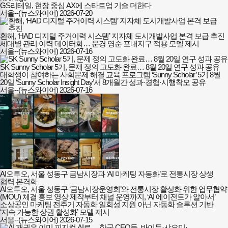
GS리테일, 현장 중심 AX에 스타트업 기술 더한다
서울--(뉴스와이어)
2026-07-20
환해, ‘HAD 디지털 주거이력 시스템’ 지자체 도시개발사업 본격 보급 추진
세대별 관리 이력 데이터화… 문경 영순 포내지구 적용 모델 제시
서울--(뉴스와이어)
2026-07-16
SK Sunny Scholar 5기, 문제 정의 고도화 완료… 8월 20일 연구 성과 공유
대학생이 참여하는 사회문제 해결 교육 프로그램 ‘Sunny Scholar’ 5기 8월
20일 ‘Sunny Scholar Insight Day’서 8개월간 성과·경험·시행착오 공유
서울--(뉴스와이어)
2026-07-16
AI오투오, 서울 성동구 금남시장과 ‘AI 마케팅 자동화’로 전통시장 상생
협력 본격화
AI오투오, 서울 성동구 ‘금남시장운영회’와 전통시장 활성화 위한 업무협약
(MOU) 체결 홍보 영상 제작부터 채널 운영까지, ‘AI 에이전트가 알아서’
소상공인 마케팅 전주기 자동화 일회성 지원 아닌 자동화 솔루션 기반
‘지속 가능한 상권 활성화’ 모델 제시
서울--(뉴스와이어)
2026-07-15