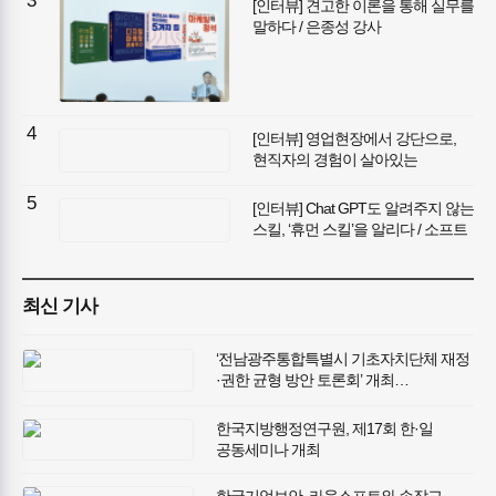
3
[인터뷰] 견고한 이론을 통해 실무를
말하다 / 은종성 강사
4
[인터뷰] 영업현장에서 강단으로,
현직자의 경험이 살아있는
비즈니스 교육 / 나눔경영컨설팅
김종혁 대표
5
[인터뷰] Chat GPT도 알려주지 않는
스킬, ‘휴먼 스킬’을 알리다 / 소프트
스킬 앰배서더 오미영
최신 기사
‘전남광주통합특별시 기초자치단체 재정
·권한 균형 방안 토론회’ 개최…
전남광주통합특별시 성공적 출범 위한
재정·권한 균형 방안 모색
한국지방행정연구원, 제17회 한·일
공동세미나 개최