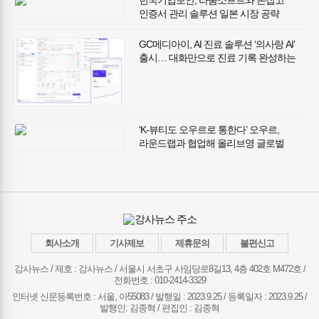
한국기업보안, 라움소프트와 손잡고
인증서 관리 솔루션 일본 시장 공략
GC메디아이, AI 진료 솔루션 ‘의사랑 AI’
출시… 대화만으로 진료 기록 완성하는
‘넥스트 진료실’ 시대 연다
‘K-뷰티도 오우르로 통한다’ 오우르,
라운드랩과 협업해 올리브영 글로벌
한정판 ‘자작나무 수분 라인 컬래버’ 출시
회사소개
기사제보
제휴문의
불편신고
강사뉴스 / 제호 : 강사뉴스 /
서울시 서초구 사임당로8길13, 4층 402호 M472호 /
전화번호 : 010-2414-3329
인터넷 신문등록번호 : 서울, 아55083 / 발행일 : 2023.9.25 / 등록일자 : 2023.9.25 /
발행인: 김종혁 / 편집인 : 김종혁