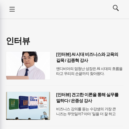
강사뉴스
전체메뉴
검색
메뉴
열기/
열기/
닫기
닫기
인터뷰
[인터뷰] AI 시대 비즈니스와 교육의
길목 / 김종혁 강사
엔디비아의 엄청난 성장은 AI 시대의 흐름을
타고 우리의 손끝까지 찾아왔다.
나눔경영컨설팅 김종혁 강사는 이런 물결에
맞춘 AI 교육을 진행하고 있다. 그를 만나 AI
시대에 관한 인사이트와 AI 교육에 대해
들어보았다.
[인터뷰] 견고한 이론을 통해 실무를
말하다 / 은종성 강사
비즈니스 강의를 듣는 수강생의 가장 큰
니즈는 무엇일까? 아마 ‘일을 더 잘 하고
싶다’는 마음, ‘업무에서 생긴 문제를 더
효율적으로 해결하고 싶다’는 마음일
것이다. 은종성 강사 또한 수없이 이런