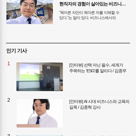
다문화 감수성, 문제 해결력, 팀워크와
현직자의 경험이 살아있는 비즈니스
리더십 같은 ‘소프트 스킬’이 바로 그렇다.
교육 / 나눔경영컨설팅 김종혁 대표
오미영 강사는 이런 소프트 스킬에 대해
“목마른 자만이 목마른 자를 이해할 수
14년째 강의해 온 전문가다. 넓은
있다.”는 말이 있다. 비즈니스에서의
스펙트럼을 오가며 활약하고 있는 오미영
어려움도 직접 현장에 몸담아 본 현직자가
강사를 만나 봤다.
가장 잘 이해하고 있음은 의심할 여지가
없다. 10년차 해외영업담당에서
‘나눔경영컨설팅’의 대표강사가 된 김종혁
대표는 그 누구보다도 B2B영업, 마케팅의
어려움을 잘 알고 있다. 그래서일까, 그의
인기 기사
강의에는 다른 B2B마케팅 교육에서는
찾아볼 수 없는 그만의 색채가 강하게
1
빛나고 있다. 영업현장에서 강단으로 무대를
[인터뷰] 선택 아닌 필수, 세계가
옮겨 활약하고 있는 김종혁 대표를
주목하는 ‘ESG’를 알리다 / 김종무
만나봤다.
강사
2
[인터뷰] AI 시대 비즈니스와 교육의
길목 / 김종혁 강사