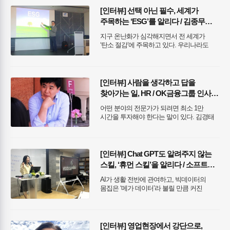
고민을 하며 직장인으로서 커리어의
[인터뷰] 선택 아닌 필수, 세계가
1라운드를 보냈다. 그가 찾은 답은 ‘이론과
주목하는 ‘ESG’를 알리다 / 김종무
실무의 중간 점’, 즉 탄탄한 이론 베이스를
강사
바탕으로 실무 예시를 이해하는 것이다.
지구 온난화가 심각해지면서 전 세계가
현업, 산업공학, 창업학, 경영학 지식으로
‘탄소 절감’에 주목하고 있다. 우리나라도
쌓은 1라운드를 바탕으로 강사,
2050년까지 탄소 절감을 이루기로 선언했다.
컨설턴트로서 제2라운드를 달리고 있는
이제는 정부, 기업, 개인에 이르기까지
은종성 강사의 이야기를 들어 봤다.
환경과 사회적 영향력을 생각하며 살아가야
할 시대가 된 것이다. 이런 시대의 물결을
[인터뷰] 사람을 생각하고 답을
타고 떠오른 것 중 하나가 바로 ‘ESG(지속
찾아가는 일, HR / OK금융그룹 인사부
가능한 경영)’ 이다. 김종무 강사는
부장 김경태
대학원에서 ESG를 연구하고, 5년째 강의를
어떤 분야의 전문가가 되려면 최소 1만
이어가고 있다. 그의 강의는 생소하게
시간을 투자해야 한다는 말이 있다. 김경태
느껴질 수 있는 ESG에 대한 이야기를
부장은 20년 넘게 HR 외길을 걸어온 전문가
편안하고 흥미롭게 풀어내 좋은 반응을 얻고
중의 전문가다. 인사부를 이끌며 수많은
있다. 글 / 강민정 기자
고민과 시행착오를 쌓아왔을 그의 이야기를
들어 봤다. 글 / 강민정 기자
[인터뷰] Chat GPT도 알려주지 않는
스킬, ‘휴먼 스킬’을 알리다 / 소프트
스킬 앰배서더 오미영
AI가 생활 전반에 관여하고, 빅데이터의
몸집은 ‘메가 데이터’라 불릴 만큼 커진
시대다. 이런 시대 흐름에 따라 기계가 할 수
있는 일과 아닌 일은 점점 확연히 구분되고
있다. 기술이 발전하며 외려 인간적인 일이
무엇인지 명확해진 것이다. 커뮤니케이션,
[인터뷰] 영업현장에서 강단으로,