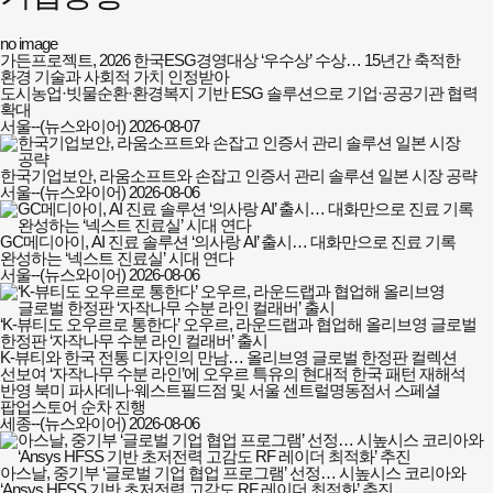
no image
가든프로젝트, 2026 한국ESG경영대상 ‘우수상’ 수상… 15년간 축적한
환경 기술과 사회적 가치 인정받아
도시농업·빗물순환·환경복지 기반 ESG 솔루션으로 기업·공공기관 협력
확대
서울--(뉴스와이어)
2026-08-07
한국기업보안, 라움소프트와 손잡고 인증서 관리 솔루션 일본 시장 공략
서울--(뉴스와이어)
2026-08-06
GC메디아이, AI 진료 솔루션 ‘의사랑 AI’ 출시… 대화만으로 진료 기록
완성하는 ‘넥스트 진료실’ 시대 연다
서울--(뉴스와이어)
2026-08-06
‘K-뷰티도 오우르로 통한다’ 오우르, 라운드랩과 협업해 올리브영 글로벌
한정판 ‘자작나무 수분 라인 컬래버’ 출시
K-뷰티와 한국 전통 디자인의 만남… 올리브영 글로벌 한정판 컬렉션
선보여 ‘자작나무 수분 라인’에 오우르 특유의 현대적 한국 패턴 재해석
반영 북미 파사데나·웨스트필드점 및 서울 센트럴명동점서 스페셜
팝업스토어 순차 진행
세종--(뉴스와이어)
2026-08-06
아스날, 중기부 ‘글로벌 기업 협업 프로그램’ 선정… 시높시스 코리아와
‘Ansys HFSS 기반 초저전력 고감도 RF 레이더 최적화’ 추진