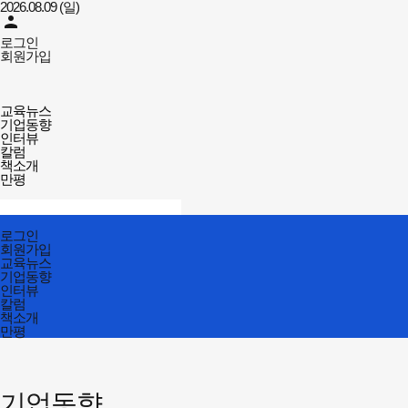
2026.08.09 (일)
person
로그인
회원가입
강사뉴스
전체메뉴
교육뉴스
열기/
기업동향
닫기
인터뷰
칼럼
책소개
만평
검색창
열기/
검색
닫기
전체메뉴
로그인
닫기
회원가입
교육뉴스
기업동향
인터뷰
칼럼
책소개
만평
기업동향