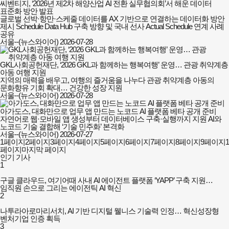
씨벤티지, ‘2026년 제2차 해양산업 AI 전환 실무협의회’서 해운 데이터
표준화 방안 발표
글로벌 선박·항만·스케줄 데이터를 AX 기반으로 연결하는 데이터화 방안
제시 Schedule Data Hub 구축 방향 및 국내 선사 Actual Schedule 연계 사례
공유
서울--(뉴스와이어)
2026-07-28
GKL사회공헌재단, ‘2026 GKL과 함께하는 행복여행’ 운영… 관광 취약계층
아동 여행 지원
지역의 매력을 배우고, 여행의 즐거움을 나누다 관광 취약계층 아동의
문화향유 기회 확대… 건강한 성장 지원
서울--(뉴스와이어)
2026-07-28
아가도스, 대화만으로 업무 앱 만드는 노코드 AI 플랫폼 베타 공개 준비
자연어로 웹·모바일 앱 생성부터 데이터베이스 구축·실행까지 지원 AI와
노코드 기술 결합해 ‘기술 민주화’ 본격화
서울--(뉴스와이어)
2026-07-27
1
페이지
2
페이지
3
페이지
4
페이지
5
페이지
6
페이지
7
페이지
8
페이지
9
페이지
1
페이지
마지막 페이지
인기 기사
1
구글 클라우드, 여기어때 사내 AI 에이전트 플랫폼 ‘YAPP’ 구축 지원…
임직원 손으로 그리는 에이전틱 AI 혁신
2
나투라아로마리서치, AI 기반 디지털 웰니스 기술력 인정… 혁신성장형
벤처기업 인증 획득
3