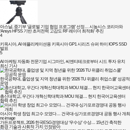
아스날, 중기부 ‘글로벌 기업 협업 프로그램’ 선정… 시높시스 코리아와
‘Ansys HFSS 기반 초저전력 고감도 RF 레이더 최적화’ 추진
4
키옥시아, AI 애플리케이션용 키옥시아 GP1 시리즈 슈퍼 하이 IOPS SSD
발표
5
AI 마케팅 자동화 전문기업 시그마인, 씨엔티테크로부터 시드 투자 유치
최신 기사
한국공학대, 졸업생 및 지역 청년을 위한 ‘2026 TU 위클리 취업스쿨’ 성공적
운영
총신대학교, 우간다 개혁신학대학과 MOU 체결… 현지 한국어교육센터
협력 추진
아시아 학생 창업 최고수 모였다… 건국대-싱가포르경영대 공동 행사 개최
no image
가든프로젝트, 2026 한국ESG경영대상 ‘우수상’ 수상… 15년간 축적한
환경 기술과 사회적 가치 인정받아