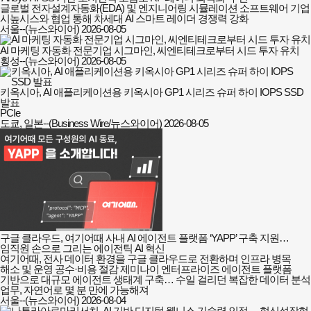
글로벌 전자설계자동화(EDA) 및 엔지니어링 시뮬레이션 소프트웨어 기업
시높시스와 협업 통해 차세대 AI 스마트 레이더 경쟁력 강화
서울--(뉴스와이어)
2026-08-05
AI 마케팅 자동화 전문기업 시그마인, 씨엔티테크로부터 시드 투자 유치
횡성--(뉴스와이어)
2026-08-05
키옥시아, AI 애플리케이션용 키옥시아 GP1 시리즈 슈퍼 하이 IOPS SSD
발표
PCIe
도쿄, 일본--(Business Wire/뉴스와이어)
2026-08-05
구글 클라우드, 여기어때 사내 AI 에이전트 플랫폼 ‘YAPP’ 구축 지원…
임직원 손으로 그리는 에이전틱 AI 혁신
여기어때, 전사 데이터 환경을 구글 클라우드로 전환하며 인프라 병목
해소 및 운영 공수·비용 절감 제미나이 엔터프라이즈 에이전트 플랫폼
기반으로 대규모 에이전트 생태계 구축… 수일 걸리던 복잡한 데이터 분석
업무, 자연어로 몇 분 만에 가능해져
서울--(뉴스와이어)
2026-08-04