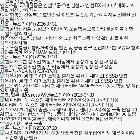
엔젤스윙, CJ대한통운 건설부문·호반건설과 ‘건설 DX 세미나’ 개최… AI
건설 혁신 방향 제시
CJ대한통운 건설부문·호반건설의 드론 플랫폼 기반 AI 디지털 전환 비전
및 전략 소개
서울--(뉴스와이어)
2026-07-31
항공안전기술원, 삼보에이앤티와 도심항공교통 산업 활성화를 위한
업무협약 체결
국내 도심항공교통(UAM) 산업 발전 및 공동 연구 전반에 대한 교류와 협력
강화를 통해 안전한 UAM 도입 기반 마련
인천--(뉴스와이어)
2026-07-30
현대차그룹 정의선 회장, 브라질에서 중장기 성장 전략 점검
서울--(뉴스와이어)
2026-07-30
키옥시아, AI 및 하이퍼스케일 환경을 위한 차세대 E1.S SSD 발표
새로운 키옥시아 NX1 시리즈 데이터센터 NVMe™ SSD, 성능 향상 및 직접
액체 냉각 지원
도쿄, 일본--(Business Wire/뉴스와이어)
2026-07-30
네피리티, NIPA ‘소형 데이터센터 기반 AI 성장지원사업’ 선정
제주 소재 AI 기업이 총괄… 소형 AI 데이터센터(AIDC) 직접 구축·운영 8개
AI 중소기업과 컨소시엄 구성, 풍력·태양광·전력거래·스마트팜에 AI 실증
2027년까지 80억원 투입, 재생에너지·GPU 인프라 결합한 제주형
‘그린에너지’ 모델 구축
제주--(뉴스와이어)
2026-07-28