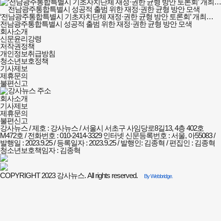
‘전남광주통합특별시 기초자치단체 재정·권한 균형 방안 토론회’ 개최…
전남광주통합특별시 성공적 출범 위한 재정·권한 균형 방안 모색
강사뉴스
회사소개
회사소개
신문윤리강령
및
저작권정책
정책안내
개인정보취급방침
청소년보호정책
기사제보
제휴문의
불편신고
회사소개
기사제보
제휴문의
불편신고
강사뉴스 / 제호 : 강사뉴스 /
서울시 서초구 사임당로8길13, 4층 402호
M472호 / 전화번호 : 010-2414-3329
인터넷 신문등록번호 : 서울, 아55083 /
발행일 : 2023.9.25 / 등록일자 : 2023.9.25 / 발행인: 김종혁 / 편집인 : 김종혁
청소년보호책임자 : 김종혁
COPYRIGHT 2023 강사뉴스. All rights reserved.
By Webbridge.