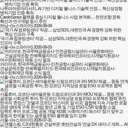
나투라아로마리서치, AI 기반 디지털 웰니스 기술력 인정… 혁신성장형
벤처기업 인증 획득
CareInSense 플랫폼 중심 디지털 웰니스 사업 본격화… 천연조향 문화
확산과 연구개발 동시 추진
하남--(뉴스와이어)
2026-08-04
‘국가 AI 컴퓨팅센터’ 착공… 삼성SDS, 대한민국 AI 경쟁력 강화 위한 핵심
인프라 구축
서울--(뉴스와이어)
2026-08-03
커리어넷, 한국주택금융공사·인천공항시설관리·서울문화재단·
건설공제조합·전북특별자치도·한국해외인프라도시개발지원공사·
여수문화재단 채용 소식 발표
서울--(뉴스와이어)
2026-08-03
서울호비, 요르단 새마을운동·드림요르단과 3자 MOU 체결… 중동 연계
글로벌 사회공헌 투어, 한-요르단 지역상생 로컬 ESG 프로젝트 협력 추진
한국의 ‘촌캉스’ 모델과 요르단 ‘바스마트 알 리프’ 결합해 지속 가능한 로컬
관광 생태계 구축 한-아랍 청년 교류 및 기업 ESG·CSR 맞춤형 소셜
임팩트 투어 프로그램 공동 개발 제3회 ‘사회적가치 페스타’ 참가 앞두고
중동과 한국을 잇는 글로벌 ESG 플랫폼 입지 강화
서울--(뉴스와이어)
2026-07-31