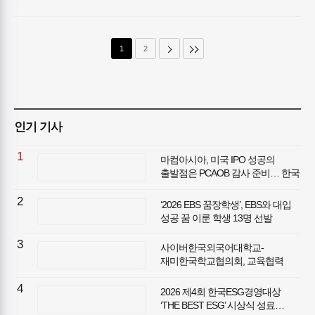
바탕으로 해외 맞춤형 교육 모델 선보여
1
2
인기 기사
1
마컴아시아, 미국 IPO 성공의
출발점은 PCAOB 감사 준비… 한국
기업의 든든한 길잡이가 될 것 강조
2
‘2026 EBS 꿈장학생’, EBS와 대입
성공 꿈 이룬 학생 13명 선발
3
사이버한국외국어대학교-
재미한국학교협의회, 교육협력
협약 체결
4
2026 제4회 한국ESG경영대상
‘THE BEST ESG’ 시상식 성료…