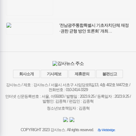
기술과 사회적 가치 인정받아
‘전남광주통합특별시 기초자치단체 재정
·권한 균형 방안 토론회’ 개최…
전남광주통합특별시 성공적 출범 위한
재정·권한 균형 방안 모색
회사소개
기사제보
제휴문의
불편신고
강사뉴스 / 제호 : 강사뉴스 /
서울시 서초구 사임당로8길13, 4층 402호 M472호 /
전화번호 : 010-2414-3329
인터넷 신문등록번호 : 서울, 아55083 / 발행일 : 2023.9.25 / 등록일자 : 2023.9.25 /
발행인: 김종혁 / 편집인 : 김종혁
청소년보호책임자 : 김종혁
COPYRIGHT 2023 강사뉴스. All rights reserved.
By Webbridge.