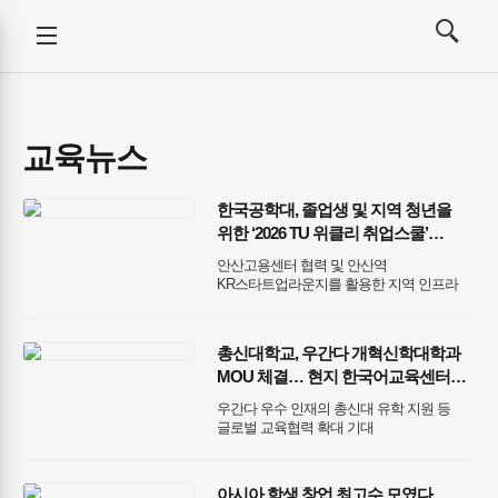
강사뉴스
전체메뉴
검색
메뉴
열기/
열기/
닫기
닫기
교육뉴스
한국공학대, 졸업생 및 지역 청년을
위한 ‘2026 TU 위클리 취업스쿨’
성공적 운영
안산고용센터 협력 및 안산역
KR스타트업라운지를 활용한 지역 인프라
연계 모델 구축
총신대학교, 우간다 개혁신학대학과
MOU 체결… 현지 한국어교육센터
협력 추진
우간다 우수 인재의 총신대 유학 지원 등
글로벌 교육협력 확대 기대
아시아 학생 창업 최고수 모였다…