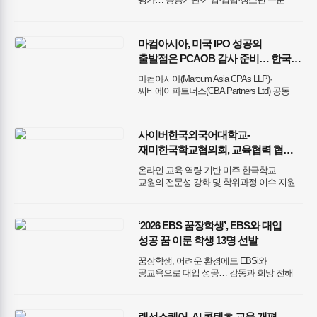
우수사례 선정
마컴아시아, 미국 IPO 성공의
출발점은 PCAOB 감사 준비… 한국
기업의 든든한 길잡이가 될 것 강조
마컴아시아(Marcum Asia CPAs LLP)·
씨비에이파트너스(CBA Partners Ltd) 공동
주최… 9월 21~22일 서울 코엑스에서 미국
IPO 전 과정과 실무 전략 공유
사이버한국외국어대학교-
재미한국학교협의회, 교육협력 협약
체결
온라인 교육 역량 기반 미주 한국학교
교원의 전문성 강화 및 학위과정 이수 지원
맞손
‘2026 EBS 꿈장학생’, EBS와 대입
성공 꿈 이룬 학생 13명 선발
꿈장학생, 어려운 환경에도 EBSi와
공교육으로 대입 성공… 감동과 희망 전해
2011년 ‘열공장학생’으로 시작, 16년간 총
298명의 꿈장학생 배출 대상 1000만원 포함,
총 6200만원의 장학금 전달… 전년 대비 약
랜선스퀘어, AI 콘텐츠 교육 개편