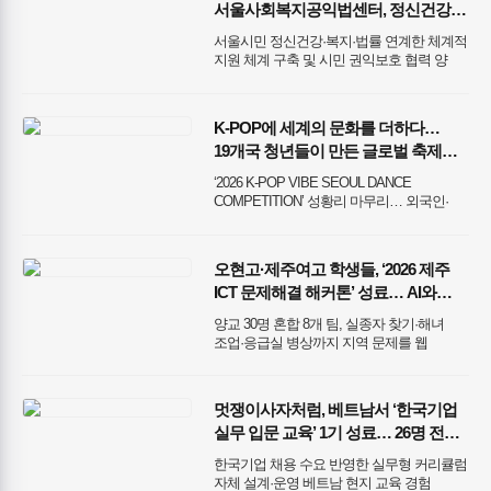
서울사회복지공익법센터, 정신건강-
작품 모집
법률 지원 업무협약 체결
서울시민 정신건강·복지·법률 연계한 체계적
지원 체계 구축 및 시민 권익보호 협력 양
기관 전문성 결합, 정신건강 분야 법률지원
기반 강화 기대
K-POP에 세계의 문화를 더하다…
19개국 청년들이 만든 글로벌 축제
성료
‘2026 K-POP VIBE SEOUL DANCE
COMPETITION’ 성황리 마무리… 외국인·
유학생·다문화가족 청소년 한자리에 세계
각국의 문화가 K-POP을 만나 새로운 무대로
탄생
오현고·제주여고 학생들, ‘2026 제주
ICT 문제해결 해커톤’ 성료… AI와
함께한 사흘
양교 30명 혼합 8개 팀, 실종자 찾기·해녀
조업·응급실 병상까지 지역 문제를 웹
서비스로 개발
멋쟁이사자처럼, 베트남서 ‘한국기업
실무 입문 교육’ 1기 성료… 26명 전원
수료
한국기업 채용 수요 반영한 실무형 커리큘럼
자체 설계·운영 베트남 현지 교육 경험