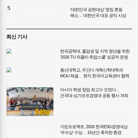
ESG 우수사례 27건 선정
5
‘대한민국 공헌대상’ 명칭 혼동
해소… 대한민국 대표 공익 시상
브랜드 가치 다시 확인
최신 기사
한국공학대, 졸업생 및 지역 청년을 위한
‘2026 TU 위클리 취업스쿨’ 성공적 운영
총신대학교, 우간다 개혁신학대학과
MOU 체결… 현지 한국어교육센터 협력
추진
아시아 학생 창업 최고수 모였다…
건국대-싱가포르경영대 공동 행사 개최
가든프로젝트, 2026 한국ESG경영대상
‘우수상’ 수상… 15년간 축적한 환경