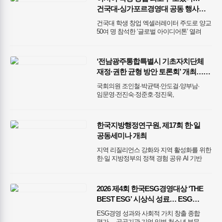
건국대-싱가포르경영대 공동 행사
개최
건국대 학생 창업 엑셀러레이터 주도로 양교
50여 명 참석한 ‘글로벌 아이디어톤’ 열려
‘전남광주통합특별시 기초자치단체
재정·권한 균형 방안 토론회’ 개최…
전남광주통합특별시 성공적 출범
국회의원 조인철·박균택·안도걸·양부남·
위한 재정·권한 균형 방안 모색
임문영·전진숙·정준호·정진욱,
한국지방행정연구원,
대한민국시장군수구청장협의회 토론회
성료
한국지방행정연구원, 제17회 한·일
공동세미나 개최
지역 리질리언스 강화와 지역 활성화를 위한
한·일 지방정부의 정책 경험 공유 AI 기반
재난안전과 인구감소 대응·지역창생 방안
논의
2026 제4회 한국ESG경영대상 ‘THE
BEST ESG’ 시상식 성료… ESG
우수사례 27건 선정
ESG경영 성과와 사회적 가치 창출 종합
평가… 공공기관·기업·입법·청소년 부문