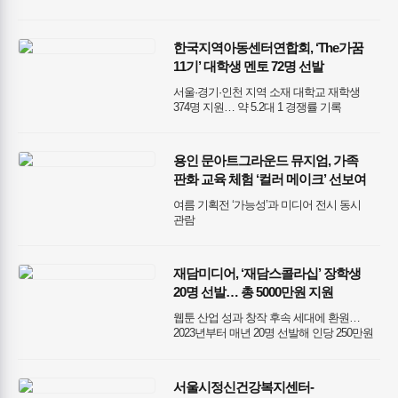
연구 성과 공유하며 협력 강화
한국지역아동센터연합회, ‘The가꿈
11기’ 대학생 멘토 72명 선발
서울·경기·인천 지역 소재 대학교 재학생
374명 지원… 약 5.2대 1 경쟁률 기록
용인 문아트그라운드 뮤지엄, 가족
판화 교육 체험 ‘컬러 메이크’ 선보여
여름 기획전 ‘가능성’과 미디어 전시 동시
관람
재담미디어, ‘재담스콜라십’ 장학생
20명 선발… 총 5000만원 지원
웹툰 산업 성과 창작 후속 세대에 환원…
2023년부터 매년 20명 선발해 인당 250만원
수여 장학생 20인, ‘대학웹툰창작경연대회
웹툰런’ 초청작가로 참가… 예비 작가들과
진검승부 대회 상금 5000만원 걸린 ‘웹툰런’,
서울시정신건강복지센터-
오는 8월 20일까지 전국 대학생 대상 참가