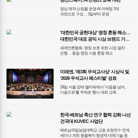
2배 확대 EBSi 홈페이지 통해 꿈장학생 수기
및 추천 공부법 공개 예정
영상 제작·쇼핑몰 운영·AI 마케팅 3개
과정으로 구성… 3일부터 운영
‘대한민국 공헌대상’ 명칭 혼동 해소…
대한민국 대표 공익 시상 브랜드 가치
다시 확인
세계언론협회, 명칭 보호 위한 시정 절차
진행… 동일 명칭 사용 혼동 해소
미래엔, ‘제3회 우석교사상’ 시상식 및
‘2026 우석교사 페스티벌’ 성료
29일 서울 양재 엘타워에서 ‘이음을 넘어,
다음으로’를 주제로 행사 개최 교육
현장에서 탁월한 실천 이어온 교사 4명·교사
모임 4팀 시상 특별강연과 참여형 네트워킹
통해 교사 간 연결과 연대 가능성 확장
한국-베트남 축산 연구 협력 강화 나선
건국대 KUVEC 사업단
베트남국립농업대학교 교원 초청연수 연계
세미나 개최 동물복지·항생제 대체기술 등